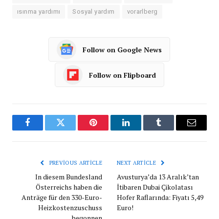
ısınma yardımı
Sosyal yardım
vorarlberg
Follow on Google News
Follow on Flipboard
Facebook
Twitter
Pinterest
LinkedIn
Tumblr
Email
PREVIOUS ARTICLE
NEXT ARTICLE
In diesem Bundesland
Avusturya’da 13 Aralık’tan
Österreichs haben die
İtibaren Dubai Çikolatası
Anträge für den 330-Euro-
Hofer Raflarında: Fiyatı 5,49
Heizkostenzuschuss
Euro!
begonnen