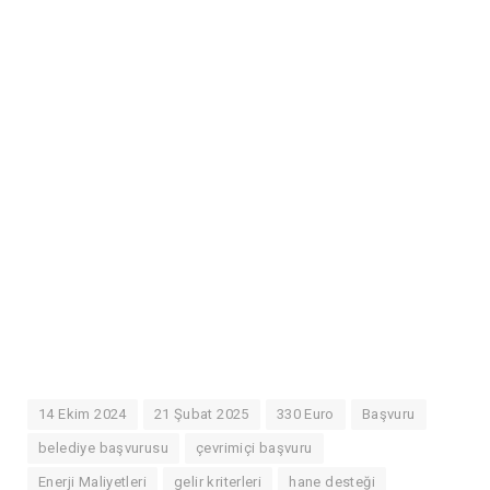
14 Ekim 2024
21 Şubat 2025
330 Euro
Başvuru
belediye başvurusu
çevrimiçi başvuru
Enerji Maliyetleri
gelir kriterleri
hane desteği