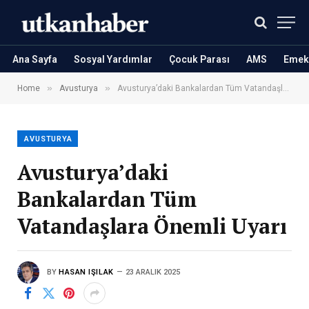
Ana Sayfa
Sosyal Yardımlar
Çocuk Parası
AMS
Emekl
»
»
Home
Avusturya
Avusturya’daki Bankalardan Tüm Vatandaşlara Önemli Uyarı
AVUSTURYA
Avusturya’daki
Bankalardan Tüm
Vatandaşlara Önemli Uyarı
BY
HASAN IŞILAK
23 ARALIK 2025