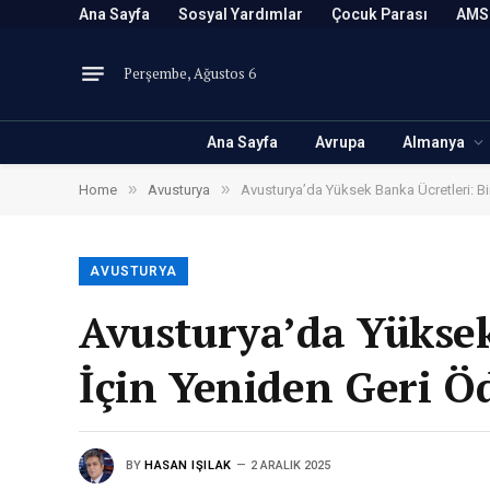
Ana Sayfa
Sosyal Yardımlar
Çocuk Parası
AMS
Perşembe, Ağustos 6
Ana Sayfa
Avrupa
Almanya
»
»
Home
Avusturya
Avusturya’da Yüksek Banka Ücretleri: B
AVUSTURYA
Avusturya’da Yüksek
İçin Yeniden Geri 
BY
HASAN IŞILAK
2 ARALIK 2025