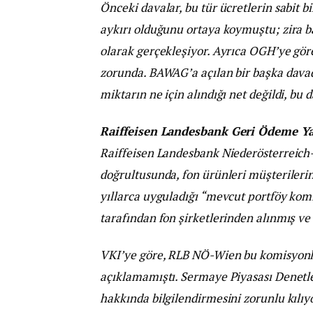
Önceki davalar, bu tür ücretlerin sabit
aykırı olduğunu ortaya koymuştu; zira 
olarak gerçekleşiyor. Ayrıca OGH’ye göre,
zorunda. BAWAG’a açılan bir başka davada
miktarın ne için alındığı net değildi, bu
Raiffeisen Landesbank Geri Ödeme Ya
Raiffeisen Landesbank Niederösterreich
doğrultusunda, fon ürünleri müşterileri
yıllarca uyguladığı “mevcut portföy kom
tarafından fon şirketlerinden alınmış ve 
VKI’ye göre, RLB NÖ-Wien bu komisyonlar
açıklamamıştı. Sermaye Piyasası Denetl
hakkında bilgilendirmesini zorunlu kılıy