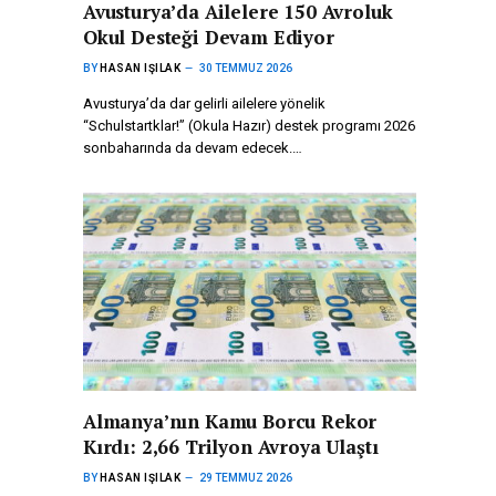
Avusturya’da Ailelere 150 Avroluk
Okul Desteği Devam Ediyor
BY
HASAN IŞILAK
30 TEMMUZ 2026
Avusturya’da dar gelirli ailelere yönelik
“Schulstartklar!” (Okula Hazır) destek programı 2026
sonbaharında da devam edecek.…
Almanya’nın Kamu Borcu Rekor
Kırdı: 2,66 Trilyon Avroya Ulaştı
BY
HASAN IŞILAK
29 TEMMUZ 2026