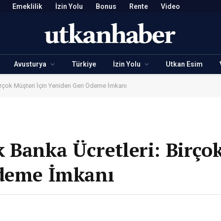
Emeklilik
İzin Yolu
Bonus
Rente
Video
Avusturya
Türkiye
İzin Yolu
Utkan Esim
irçok Müşteri İçin Yeniden Geri Ödeme İmkanı
 Banka Ücretleri: Birço
Ödeme İmkanı