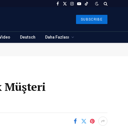
Facebook
X
Instagram
YouTube
TikTok
(Twitter)
SUBSCRIBE
Video
Deutsch
Daha Fazlası
k Müşteri