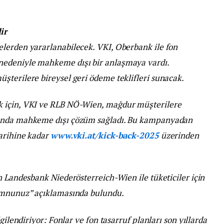
ir
lerden yararlanabilecek. VKI, Oberbank ile fon
nedeniyle mahkeme dışı bir anlaşmaya vardı.
şterilere bireysel geri ödeme teklifleri sunacak.
k için, VKI ve RLB NÖ-Wien, mağdur müşterilere
sunda mahkeme dışı çözüm sağladı. Bu kampanyadan
tarihine kadar
www.vki.at/kick-back-2025
üzerinden
n Landesbank Niederösterreich-Wien ile tüketiciler için
memnunuz” açıklamasında bulundu.
gilendiriyor: Fonlar ve fon tasarruf planları son yıllarda