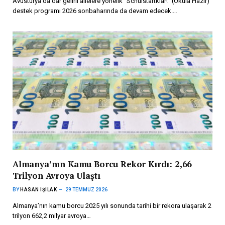
Avusturya’da dar gelirli ailelere yönelik “Schulstartklar!” (Okula Hazır)
destek programı 2026 sonbaharında da devam edecek.…
Almanya’nın Kamu Borcu Rekor Kırdı: 2,66
Trilyon Avroya Ulaştı
BY
HASAN IŞILAK
29 TEMMUZ 2026
Almanya’nın kamu borcu 2025 yılı sonunda tarihi bir rekora ulaşarak 2
trilyon 662,2 milyar avroya…