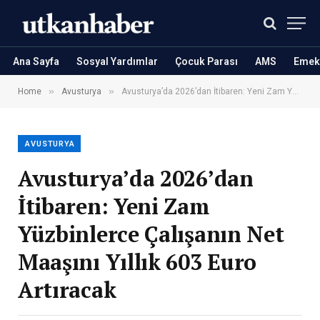
Ana Sayfa
Sosyal Yardımlar
Çocuk Parası
AMS
Emekl
»
»
Home
Avusturya
Avusturya’da 2026’dan İtibaren: Yeni Zam Yüzbinlerce Çalışanın Net Maaşını Yıllık 603 Euro Artıracak
AVUSTURYA
Avusturya’da 2026’dan
İtibaren: Yeni Zam
Yüzbinlerce Çalışanın Net
Maaşını Yıllık 603 Euro
Artıracak