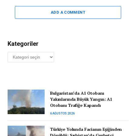
ADD A COMMENT
Kategoriler
Kategoriler
Bulgaristan’da A1 Otobanı
Yakınlarında Büyük Yangın: A1
Otobanı Trafiğe Kapandı
6 AĞUSTOS 2026
Türkiye Yolunda Facianın Eşiğinden
Dönüldü: Sırbistan’da Gurbetçi