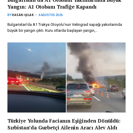
Yangın: A1 Otobanı Trafiğe Kapandı
BY
HASAN IŞILAK
6 AĞUSTOS 2026
Bulgaristan’da A1 Trakya Otoyolu’nun Velingrad sapağı yakınlarında
büyük bir yangın çıktı. Kuru otlarda başlayan yangın,…
Türkiye Yolunda Facianın Eşiğinden Dönüldü:
Sırbistan’da Gurbetçi Ailenin Aracı Alev Aldı