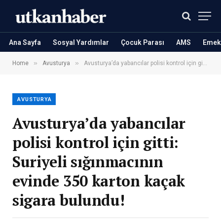
Ana Sayfa
Sosyal Yardımlar
Çocuk Parası
AMS
Emekl
»
»
Home
Avusturya
Avusturya’da yabancılar polisi kontrol için gitti: Suriyeli sığınmacının evinde 350 karton kaçak sigara bulundu!
AVUSTURYA
Avusturya’da yabancılar
polisi kontrol için gitti:
Suriyeli sığınmacının
evinde 350 karton kaçak
sigara bulundu!