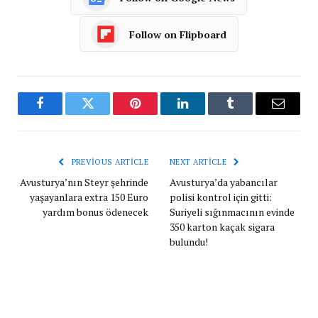
Follow on Flipboard
Facebook
Twitter
Pinterest
LinkedIn
Tumblr
Email
PREVIOUS ARTICLE
NEXT ARTICLE
Avusturya’nın Steyr şehrinde
Avusturya’da yabancılar
yaşayanlara extra 150 Euro
polisi kontrol için gitti:
yardım bonus ödenecek
Suriyeli sığınmacının evinde
350 karton kaçak sigara
bulundu!