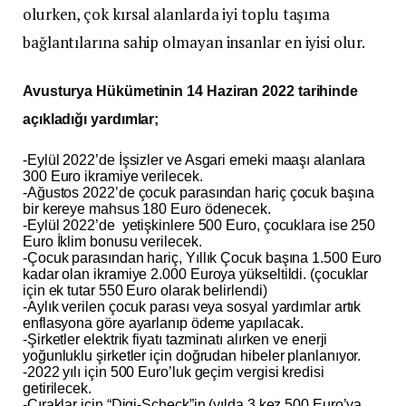
olurken, çok kırsal alanlarda iyi toplu taşıma
bağlantılarına sahip olmayan insanlar en iyisi olur.
Avusturya Hükümetinin 14 Haziran 2022 tarihinde
açıkladığı yardımlar;
-Eylül 2022’de İşsizler ve Asgari emeki maaşı alanlara
300 Euro ikramiye verilecek.
-Ağustos 2022’de çocuk parasından hariç çocuk başına
bir kereye mahsus 180 Euro ödenecek.
-Eylül 2022’de yetişkinlere 500 Euro, çocuklara ise 250
Euro İklim bonusu verilecek.
-Çocuk parasından hariç, Yıllık Çocuk başına 1.500 Euro
kadar olan ikramiye 2.000 Euroya yükseltildi. (çocuklar
için ek tutar 550 Euro olarak belirlendi)
-Aylık verilen çocuk parası veya sosyal yardımlar artık
enflasyona göre ayarlanıp ödeme yapılacak.
-Şirketler elektrik fiyatı tazminatı alırken ve enerji
yoğunluklu şirketler için doğrudan hibeler planlanıyor.
-2022 yılı için 500 Euro’luk geçim vergisi kredisi
getirilecek.
-Çıraklar için “Digi-Scheck”in (yılda 3 kez 500 Euro’ya