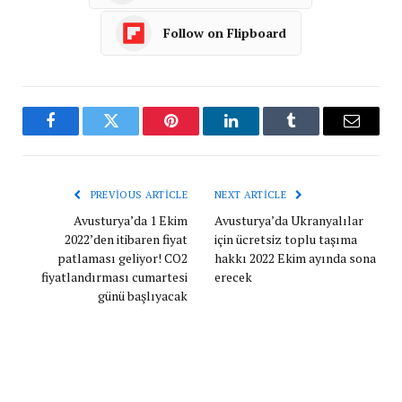
Follow on Flipboard
Facebook
Twitter
Pinterest
LinkedIn
Tumblr
Email
PREVIOUS ARTICLE
NEXT ARTICLE
Avusturya’da 1 Ekim
Avusturya’da Ukranyalılar
2022’den itibaren fiyat
için ücretsiz toplu taşıma
patlaması geliyor! CO2
hakkı 2022 Ekim ayında sona
fiyatlandırması cumartesi
erecek
günü başlıyacak