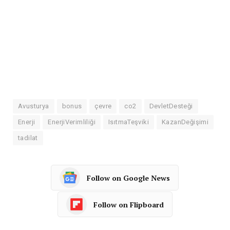
Avusturya
bonus
çevre
co2
DevletDesteği
Enerji
EnerjiVerimliliği
IsıtmaTeşviki
KazanDeğişimi
tadilat
Follow on Google News
Follow on Flipboard