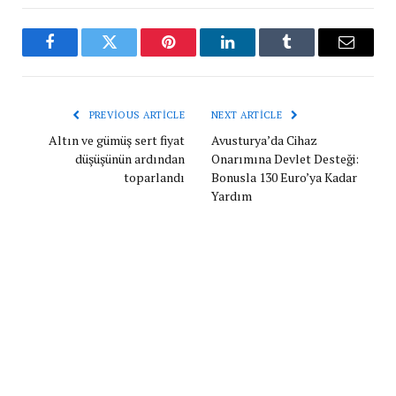
Facebook
Twitter
Pinterest
LinkedIn
Tumblr
Email
PREVIOUS ARTICLE
NEXT ARTICLE
Altın ve gümüş sert fiyat
Avusturya’da Cihaz
düşüşünün ardından
Onarımına Devlet Desteği:
toparlandı
Bonusla 130 Euro’ya Kadar
Yardım