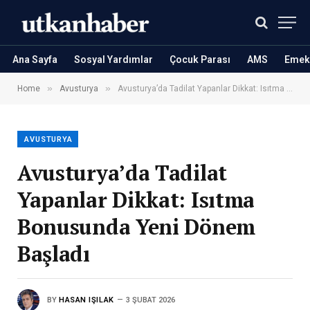
Ana Sayfa
Sosyal Yardımlar
Çocuk Parası
AMS
Emekl
»
»
Home
Avusturya
Avusturya’da Tadilat Yapanlar Dikkat: Isıtma Bonusunda Yeni Dönem Başladı
AVUSTURYA
Avusturya’da Tadilat
Yapanlar Dikkat: Isıtma
Bonusunda Yeni Dönem
Başladı
BY
HASAN IŞILAK
3 ŞUBAT 2026