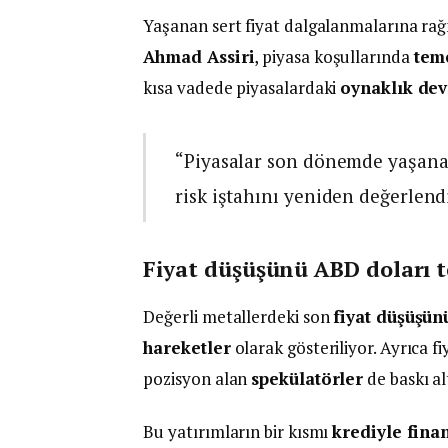
Yaşanan sert fiyat dalgalanmalarına ra
Ahmad Assiri
, piyasa koşullarında
teme
kısa vadede piyasalardaki
oynaklık de
“Piyasalar son dönemde yaşanan
risk iştahını yeniden değerlendi
Fiyat düşüşünü ABD doları t
Değerli metallerdeki son
fiyat düşüşün
hareketler
olarak gösteriliyor. Ayrıca 
pozisyon alan
spekülatörler
de baskı alt
Bu yatırımların bir kısmı
krediyle fina