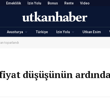
Emeklilik
İzin Yolu
Bonus
Rente
Video
Avusturya
Türkiye
İzin Yolu
Utkan Esim
dan toparlandı
 fiyat düşüşünün ardınd