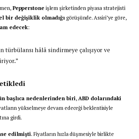
ğmen,
Pepperstone
işlem şirketinden piyasa stratejisti
l bir değişiklik olmadığı
görüşünde. Assiri’ye göre,
vam edecek
:
 türbülansı hâlâ sindirmeye çalışıyor ve
riyor.”
etikledi
ün başlıca nedenlerinden biri
,
ABD dolarındaki
fiyatların yükselmeye devam edeceği beklentisiyle
ına girdi.
nse edilmişti
. Fiyatların hızla düşmesiyle birlikte