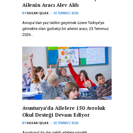
Ailenin Aracı Alev Aldı
BY
HASAN IŞILAK
30 TEMMUZ 2026
Avrupa’dan yaz tatilini geçirmek üzere Türkiye’ye
gitmekte olan gurbetçi bir ailenin aracı, 23 Temmuz
2026…
Avusturya’da Ailelere 150 Avroluk
Okul Desteği Devam Ediyor
BY
HASAN IŞILAK
30 TEMMUZ 2026
Avusturya’da dar gelirli ailelere yönelik