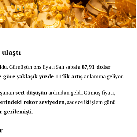
 ulaştı
ldu. Gümüşün ons fiyatı Salı sabahı
87,91 dolar
 göre yaklaşık yüzde 11’lik artış
anlamına geliyor.
yaşanan
sert düşüşün
ardından geldi. Gümüş fiyatı,
zerindeki rekor seviyeden
, sadece iki işlem günü
r gerilemişti
.
r