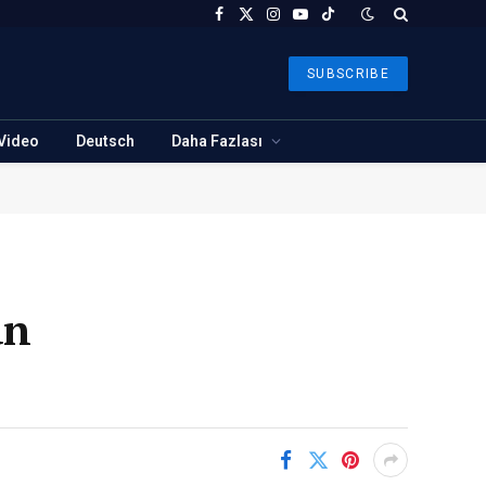
Facebook
X
Instagram
YouTube
TikTok
(Twitter)
SUBSCRIBE
Video
Deutsch
Daha Fazlası
an