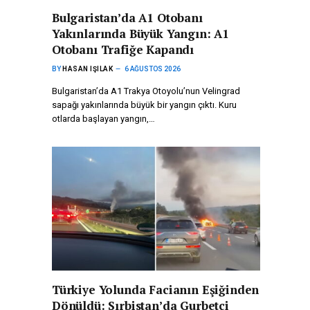
Bulgaristan’da A1 Otobanı
Yakınlarında Büyük Yangın: A1
Otobanı Trafiğe Kapandı
BY
HASAN IŞILAK
6 AĞUSTOS 2026
Bulgaristan’da A1 Trakya Otoyolu’nun Velingrad
sapağı yakınlarında büyük bir yangın çıktı. Kuru
otlarda başlayan yangın,…
Türkiye Yolunda Facianın Eşiğinden
Dönüldü: Sırbistan’da Gurbetçi