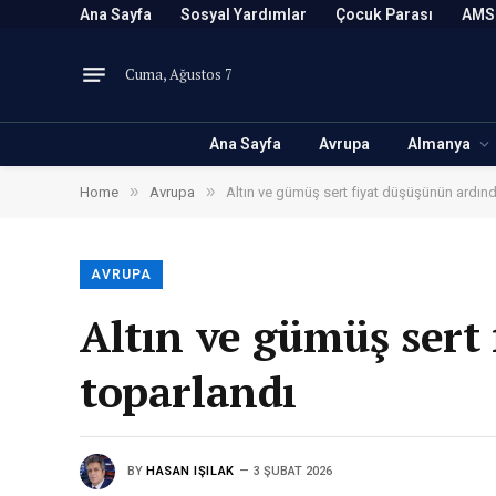
Ana Sayfa
Sosyal Yardımlar
Çocuk Parası
AMS
Cuma, Ağustos 7
Ana Sayfa
Avrupa
Almanya
»
»
Home
Avrupa
Altın ve gümüş sert fiyat düşüşünün ardın
AVRUPA
Altın ve gümüş sert
toparlandı
BY
HASAN IŞILAK
3 ŞUBAT 2026