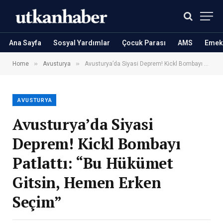
Ana Sayfa
Sosyal Yardımlar
Çocuk Parası
AMS
Emekl
»
»
Home
Avusturya
Avusturya’da Siyasi Deprem! Kickl Bombayı Patlattı: “Bu Hükümet Gitsin, Hemen Erken Seçim”
AVUSTURYA
Avusturya’da Siyasi
Deprem! Kickl Bombayı
Patlattı: “Bu Hükümet
Gitsin, Hemen Erken
Seçim”