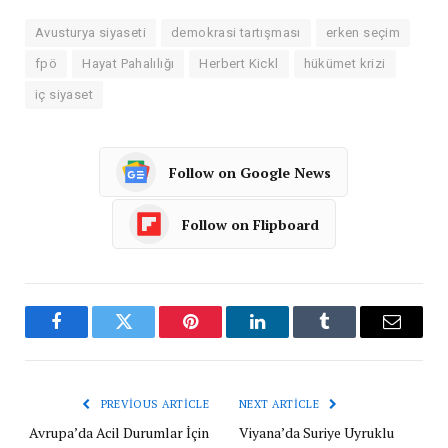
Avusturya siyaseti
demokrasi tartışması
erken seçim
fpö
Hayat Pahalılığı
Herbert Kickl
hükümet krizi
iç siyaset
Follow on Google News
Follow on Flipboard
Facebook
Twitter
Pinterest
LinkedIn
Tumblr
Email
PREVIOUS ARTICLE
NEXT ARTICLE
Avrupa’da Acil Durumlar İçin
Viyana’da Suriye Uyruklu