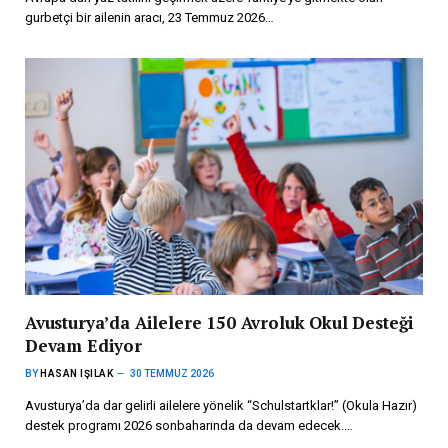
gurbetçi bir ailenin aracı, 23 Temmuz 2026…
Avusturya’da Ailelere 150 Avroluk Okul Desteği
Devam Ediyor
BY
HASAN IŞILAK
30 TEMMUZ 2026
Avusturya’da dar gelirli ailelere yönelik “Schulstartklar!” (Okula Hazır)
destek programı 2026 sonbaharında da devam edecek.…