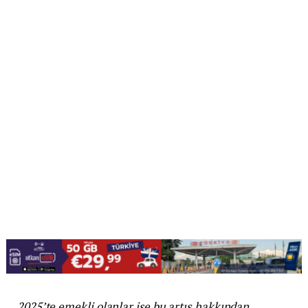
2025’te emekli olanlar ise bu artış hakkından