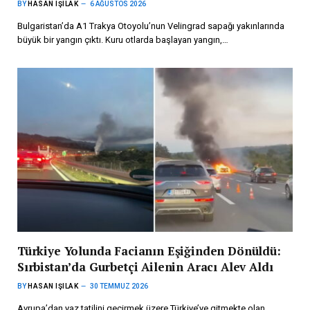
BY
HASAN IŞILAK
6 AĞUSTOS 2026
Bulgaristan’da A1 Trakya Otoyolu’nun Velingrad sapağı yakınlarında
büyük bir yangın çıktı. Kuru otlarda başlayan yangın,…
Türkiye Yolunda Facianın Eşiğinden Dönüldü:
Sırbistan’da Gurbetçi Ailenin Aracı Alev Aldı
BY
HASAN IŞILAK
30 TEMMUZ 2026
Avrupa’dan yaz tatilini geçirmek üzere Türkiye’ye gitmekte olan