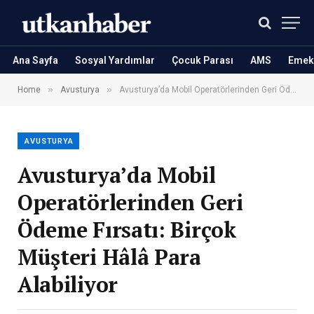
Ana Sayfa
Sosyal Yardımlar
Çocuk Parası
AMS
Emekl
»
»
Home
Avusturya
Avusturya’da Mobil Operatörlerinden Geri Ödeme Fırsatı: Birçok Müşteri Hâlâ Para Alabiliyor
AVUSTURYA
Avusturya’da Mobil
Operatörlerinden Geri
Ödeme Fırsatı: Birçok
Müşteri Hâlâ Para
Alabiliyor