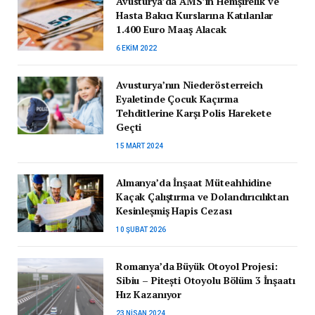
Avusturya’da AMS’in Hemşirelik ve
Hasta Bakıcı Kurslarına Katılanlar
1.400 Euro Maaş Alacak
6 EKIM 2022
Avusturya’nın Niederösterreich
Eyaletinde Çocuk Kaçırma
Tehditlerine Karşı Polis Harekete
Geçti
15 MART 2024
Almanya’da İnşaat Müteahhidine
Kaçak Çalıştırma ve Dolandırıcılıktan
Kesinleşmiş Hapis Cezası
10 ŞUBAT 2026
Romanya’da Büyük Otoyol Projesi:
Sibiu – Pitești Otoyolu Bölüm 3 İnşaatı
Hız Kazanıyor
23 NISAN 2024