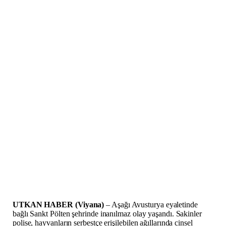
UTKAN HABER (Viyana)
– Aşağı Avusturya eyaletinde
bağlı Sankt Pölten şehrinde inanılmaz olay yaşandı. Sakinler
polise, hayvanların serbestçe erişilebilen ağıllarında cinsel