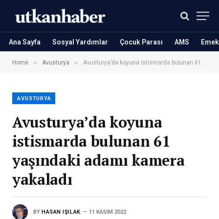
Ana Sayfa
Sosyal Yardımlar
Çocuk Parası
AMS
Emekl
»
»
Home
Avusturya
Avusturya’da koyuna istismarda bulunan 61 yaşındaki adamı kamera yakaladı
AVUSTURYA
Avusturya’da koyuna
istismarda bulunan 61
yaşındaki adamı kamera
yakaladı
BY
HASAN IŞILAK
11 KASIM 2022