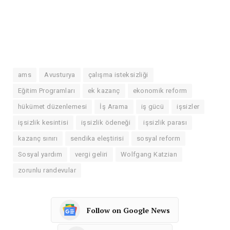
ams
Avusturya
çalışma isteksizliği
Eğitim Programları
ek kazanç
ekonomik reform
hükümet düzenlemesi
İş Arama
iş gücü
işsizler
işsizlik kesintisi
işsizlik ödeneği
işsizlik parası
kazanç sınırı
sendika eleştirisi
sosyal reform
Sosyal yardım
vergi geliri
Wolfgang Katzian
zorunlu randevular
Follow on Google News