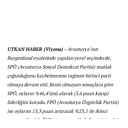
UTKAN HABER (Viyana)
– Avusturya’nın
Burgenland eyaletinde yapılan yerel seçimlerde,
SPÖ (Avusturya Sosyal Demokrat Partisi) mutlak
çoğunluğunu kaybetmesine rağmen birinci parti
olmaya devam etti. Kesin olmayan sonuçlara göre
SPÖ, oyların %46,4’ünü alarak (3,6 puan kayıp)
liderliğini korudu. FPÖ (Avusturya Özgürlük Partisi)
ise oylarını 13,3 puan artırarak %23,1 ile ikinci
sıraya yükseldi. ÖVP (Avusturya Halk Partisi) ise 8,6