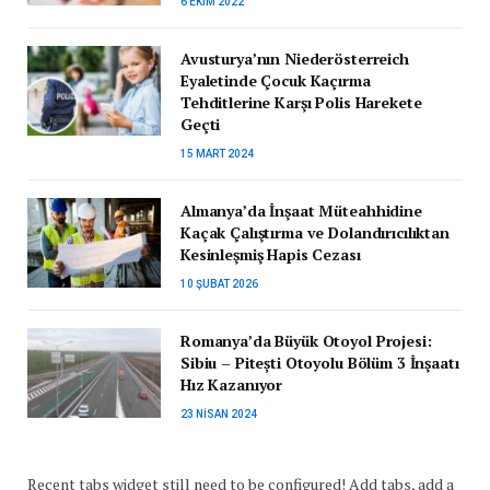
6 EKIM 2022
Avusturya’nın Niederösterreich
Eyaletinde Çocuk Kaçırma
Tehditlerine Karşı Polis Harekete
Geçti
15 MART 2024
Almanya’da İnşaat Müteahhidine
Kaçak Çalıştırma ve Dolandırıcılıktan
Kesinleşmiş Hapis Cezası
10 ŞUBAT 2026
Romanya’da Büyük Otoyol Projesi:
Sibiu – Pitești Otoyolu Bölüm 3 İnşaatı
Hız Kazanıyor
23 NISAN 2024
Recent tabs widget still need to be configured! Add tabs, add a