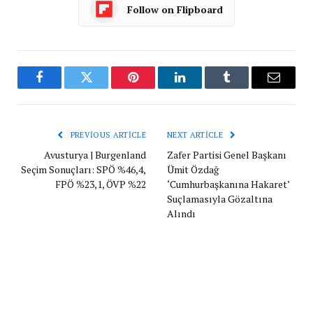
Follow on Flipboard
Facebook
Twitter
Pinterest
LinkedIn
Tumblr
Email
PREVIOUS ARTICLE
NEXT ARTICLE
Avusturya | Burgenland
Zafer Partisi Genel Başkanı
Seçim Sonuçları: SPÖ %46,4,
Ümit Özdağ
FPÖ %23,1, ÖVP %22
‘Cumhurbaşkanına Hakaret’
Suçlamasıyla Gözaltına
Alındı