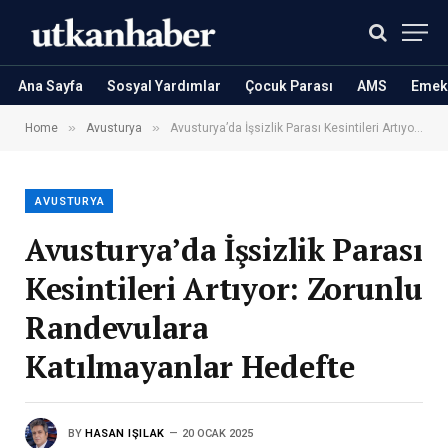
Ana Sayfa
Sosyal Yardımlar
Çocuk Parası
AMS
Emekl
»
»
Home
Avusturya
Avusturya’da İşsizlik Parası Kesintileri Artıyor: Zorunlu Randevulara Katılmayanlar Hedefte
AVUSTURYA
Avusturya’da İşsizlik Parası
Kesintileri Artıyor: Zorunlu
Randevulara
Katılmayanlar Hedefte
BY
HASAN IŞILAK
20 OCAK 2025