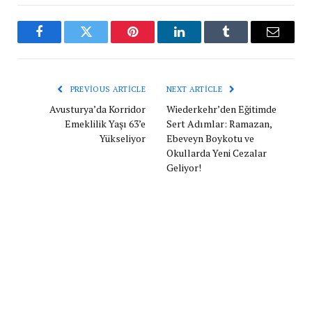
Facebook
Twitter
Pinterest
LinkedIn
Tumblr
Email
PREVIOUS ARTICLE
NEXT ARTICLE
Avusturya’da Korridor
Wiederkehr’den Eğitimde
Emeklilik Yaşı 63’e
Sert Adımlar: Ramazan,
Yükseliyor
Ebeveyn Boykotu ve
Okullarda Yeni Cezalar
Geliyor!