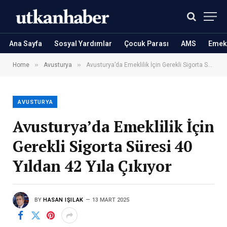
Ana Sayfa
Sosyal Yardımlar
Çocuk Parası
AMS
Emekl
»
»
Home
Avusturya
Avusturya’da Emeklilik İçin Gerekli Sigorta Süresi 40 Yıldan 42 Yıla Çıkıyor
AVUSTURYA
Avusturya’da Emeklilik İçin
Gerekli Sigorta Süresi 40
Yıldan 42 Yıla Çıkıyor
BY
HASAN IŞILAK
13 MART 2025