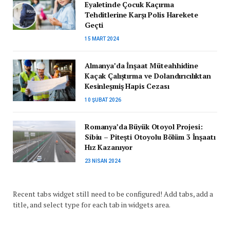
Eyaletinde Çocuk Kaçırma
Tehditlerine Karşı Polis Harekete
Geçti
15 MART 2024
Almanya’da İnşaat Müteahhidine
Kaçak Çalıştırma ve Dolandırıcılıktan
Kesinleşmiş Hapis Cezası
10 ŞUBAT 2026
Romanya’da Büyük Otoyol Projesi:
Sibiu – Pitești Otoyolu Bölüm 3 İnşaatı
Hız Kazanıyor
23 NISAN 2024
Recent tabs widget still need to be configured! Add tabs, add a
title, and select type for each tab in widgets area.