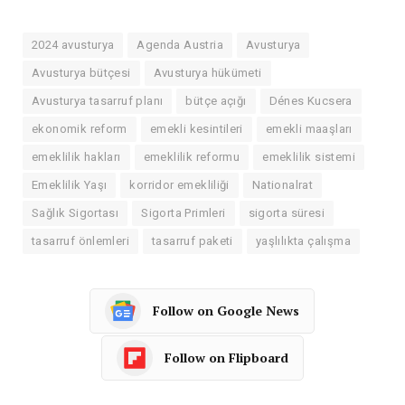
2024 avusturya
Agenda Austria
Avusturya
Avusturya bütçesi
Avusturya hükümeti
Avusturya tasarruf planı
bütçe açığı
Dénes Kucsera
ekonomik reform
emekli kesintileri
emekli maaşları
emeklilik hakları
emeklilik reformu
emeklilik sistemi
Emeklilik Yaşı
korridor emekliliği
Nationalrat
Sağlık Sigortası
Sigorta Primleri
sigorta süresi
tasarruf önlemleri
tasarruf paketi
yaşlılıkta çalışma
Follow on Google News
Follow on Flipboard