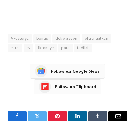
Avusturya
bonus
dekerasyon
el zanaatkarı
euro
ev
İkramiye
para
tadilat
Follow on Google News
Follow on Flipboard
Facebook
Twitter
Pinterest
LinkedIn
Tumblr
Email