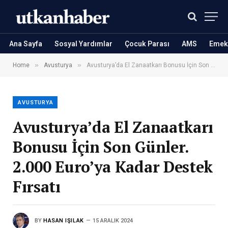
Ana Sayfa
Sosyal Yardımlar
Çocuk Parası
AMS
Emekl
»
»
Home
Avusturya
Avusturya’da El Zanaatkarı Bonusu İçin Son Günler. 2.000 Euro’ya Kadar Destek Fırsatı
AVUSTURYA
Avusturya’da El Zanaatkarı
Bonusu İçin Son Günler.
2.000 Euro’ya Kadar Destek
Fırsatı
BY
HASAN IŞILAK
15 ARALIK 2024