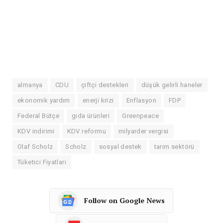
almanya
CDU
çiftçi destekleri
düşük gelirli haneler
ekonomik yardım
enerji krizi
Enflasyon
FDP
Federal Bütçe
gıda ürünleri
Greenpeace
KDV indirimi
KDV reformu
milyarder vergisi
Olaf Scholz
Scholz
sosyal destek
tarım sektörü
Tüketici Fiyatları
Follow on Google News