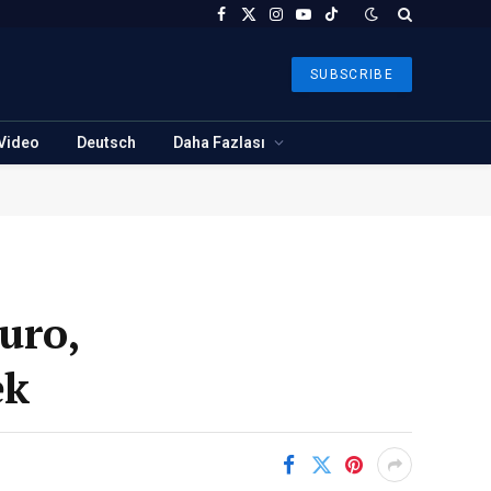
Facebook
X
Instagram
YouTube
TikTok
(Twitter)
SUBSCRIBE
Video
Deutsch
Daha Fazlası
uro,
ek