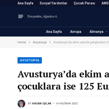
Ana Sayfa
Sosyal Yardımlar
Çocuk Parası
AMS
Perşembe, Ağustos 6
Ana Sayfa
Avrupa
Almanya
»
»
Home
Avusturya
Avusturya’da ekim ayında yetişkinlere 
AVUSTURYA
Avusturya’da ekim a
çocuklara ise 125 E
BY
HASAN IŞILAK
14 HAZIRAN 2022