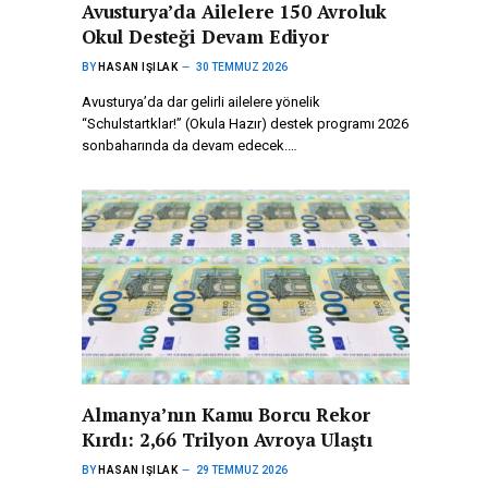
Avusturya’da Ailelere 150 Avroluk
Okul Desteği Devam Ediyor
BY
HASAN IŞILAK
30 TEMMUZ 2026
Avusturya’da dar gelirli ailelere yönelik
“Schulstartklar!” (Okula Hazır) destek programı 2026
sonbaharında da devam edecek.…
Almanya’nın Kamu Borcu Rekor
Kırdı: 2,66 Trilyon Avroya Ulaştı
BY
HASAN IŞILAK
29 TEMMUZ 2026