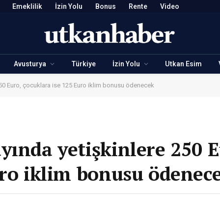
Emeklilik
İzin Yolu
Bonus
Rente
Video
Avusturya
Türkiye
İzin Yolu
Utkan Esim
250 Euro, çocuklara ise 125 Euro iklim bonusu ödenecek
yında yetişkinlere 250 E
uro iklim bonusu ödenec