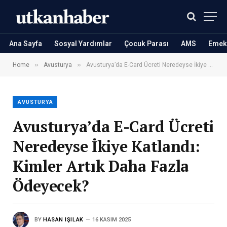
Ana Sayfa
Sosyal Yardımlar
Çocuk Parası
AMS
Emekl
»
»
Home
Avusturya
Avusturya’da E-Card Ücreti Neredeyse İkiye Katlandı: Kimler Artık Daha Fazla Ödeyecek?
AVUSTURYA
Avusturya’da E-Card Ücreti
Neredeyse İkiye Katlandı:
Kimler Artık Daha Fazla
Ödeyecek?
BY
HASAN IŞILAK
16 KASIM 2025