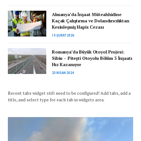
Almanya’da İnşaat Müteahhidine
Kaçak Çalıştırma ve Dolandırıcılıktan
Kesinleşmiş Hapis Cezası
10 ŞUBAT 2026
Romanya’da Büyük Otoyol Projesi:
Sibiu – Pitești Otoyolu Bölüm 3 İnşaatı
Hız Kazanıyor
23 NISAN 2024
Recent tabs widget still need to be configured! Add tabs, add a
title, and select type for each tab in widgets area.