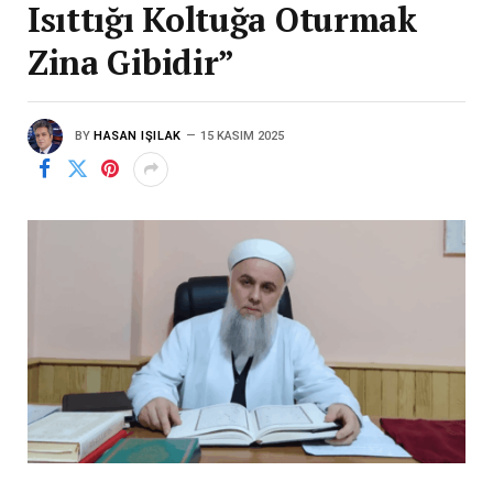
Isıttığı Koltuğa Oturmak
Zina Gibidir”
BY
HASAN IŞILAK
15 KASIM 2025