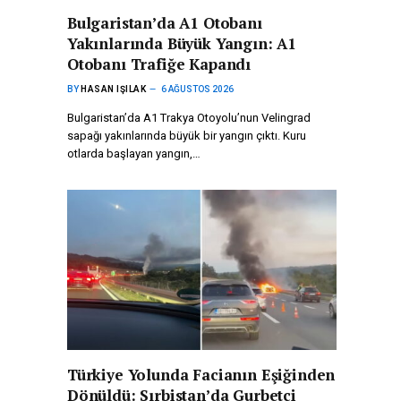
Bulgaristan’da A1 Otobanı
Yakınlarında Büyük Yangın: A1
Otobanı Trafiğe Kapandı
BY
HASAN IŞILAK
6 AĞUSTOS 2026
Bulgaristan’da A1 Trakya Otoyolu’nun Velingrad
sapağı yakınlarında büyük bir yangın çıktı. Kuru
otlarda başlayan yangın,…
Türkiye Yolunda Facianın Eşiğinden
Dönüldü: Sırbistan’da Gurbetçi