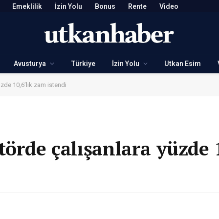
Emeklilik
İzin Yolu
Bonus
Rente
Video
Avusturya
Türkiye
İzin Yolu
Utkan Esim
zde 10,6’lık zam istendi
törde çalışanlara yüzde 