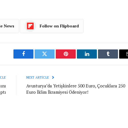
le News
Follow on Flipboard
Facebook
Twitter
Pinterest
LinkedIn
Tumblr
CLE
NEXT ARTICLE
sını
Avusturya’da Yetişkinlere 500 Euro, Çocuklara 250
ptı
Euro İklim İkramiyesi Ödeniyor!