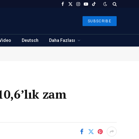
Facebook
X
Instagram
YouTube
TikTok
(Twitter)
SUBSCRIBE
Video
Deutsch
Daha Fazlası
10,6’lık zam