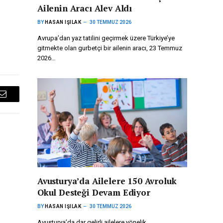
Ailenin Aracı Alev Aldı
BY
HASAN IŞILAK
30 TEMMUZ 2026
Avrupa’dan yaz tatilini geçirmek üzere Türkiye’ye
gitmekte olan gurbetçi bir ailenin aracı, 23 Temmuz
2026…
Email
Avusturya’da Ailelere 150 Avroluk
Okul Desteği Devam Ediyor
BY
HASAN IŞILAK
30 TEMMUZ 2026
Avusturya’da dar gelirli ailelere yönelik