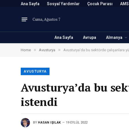
Ana Sayfa
Sosyal Yardımlar
Çocuk Parası
AMS
Cuma, Ağustos 7
Ana Sayfa
Avrupa
Almanya
»
»
Home
Avusturya
Avusturya’da bu sektörde çalışanlara yü
AVUSTURYA
Avusturya’da bu sek
istendi
BY
HASAN IŞILAK
19 EYLÜL 2022