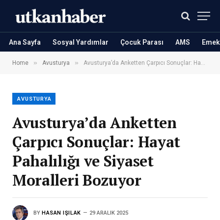
Ana Sayfa
Sosyal Yardımlar
Çocuk Parası
AMS
Emekl
»
»
Home
Avusturya
Avusturya’da Anketten Çarpıcı Sonuçlar: Hayat Pahalılığı ve Siyaset Moralleri Bozuyor
AVUSTURYA
Avusturya’da Anketten
Çarpıcı Sonuçlar: Hayat
Pahalılığı ve Siyaset
Moralleri Bozuyor
BY
HASAN IŞILAK
29 ARALIK 2025