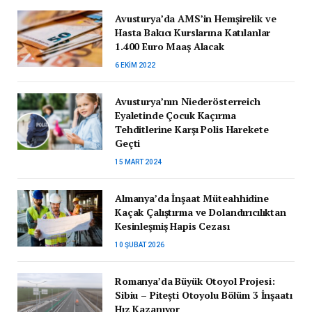
Avusturya’da AMS’in Hemşirelik ve
Hasta Bakıcı Kurslarına Katılanlar
1.400 Euro Maaş Alacak
6 EKIM 2022
Avusturya’nın Niederösterreich
Eyaletinde Çocuk Kaçırma
Tehditlerine Karşı Polis Harekete
Geçti
15 MART 2024
Almanya’da İnşaat Müteahhidine
Kaçak Çalıştırma ve Dolandırıcılıktan
Kesinleşmiş Hapis Cezası
10 ŞUBAT 2026
Romanya’da Büyük Otoyol Projesi:
Sibiu – Pitești Otoyolu Bölüm 3 İnşaatı
Hız Kazanıyor