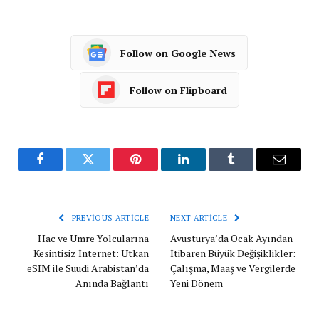
Follow on Google News
Follow on Flipboard
Facebook
Twitter
Pinterest
LinkedIn
Tumblr
Email
PREVIOUS ARTICLE
NEXT ARTICLE
Hac ve Umre Yolcularına
Avusturya’da Ocak Ayından
Kesintisiz İnternet: Utkan
İtibaren Büyük Değişiklikler:
eSIM ile Suudi Arabistan’da
Çalışma, Maaş ve Vergilerde
Anında Bağlantı
Yeni Dönem