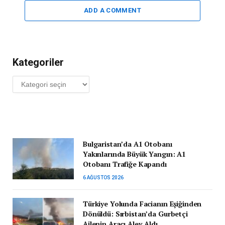
ADD A COMMENT
Kategoriler
Kategoriler
Bulgaristan’da A1 Otobanı
Yakınlarında Büyük Yangın: A1
Otobanı Trafiğe Kapandı
6 AĞUSTOS 2026
Türkiye Yolunda Facianın Eşiğinden
Dönüldü: Sırbistan’da Gurbetçi
Ailenin Aracı Alev Aldı