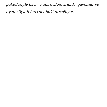
paketleriyle hacı ve umrecilere anında, güvenilir ve
uygun fiyatlı internet imkânı sağlıyor.
Fiziksel SIM karta ihtiyaç duymadan çalışan Utkan
eSIM, satın alındıktan sonra saniyeler içinde aktive
ediliyor. İlk kullanımda başlayan geçerlilik süresi
sayesinde yolcular, Mekke ve Medine başta olmak
üzere şehir merkezleri ve uzak bölgelerde de
internet bağlantısını kesintisiz şekilde kullanabiliyor.
Wi-Fi Hotspot paylaşımına izin verilmesi ise
özellikle grup halinde seyahat edenler için önemli
bir avantaj sunuyor.