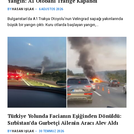
Yangın: A1 Otobanı Trafiğe Kapandı
BY
HASAN IŞILAK
6 AĞUSTOS 2026
Bulgaristan’da A1 Trakya Otoyolu’nun Velingrad sapağı yakınlarında
büyük bir yangın çıktı. Kuru otlarda başlayan yangın,…
Türkiye Yolunda Facianın Eşiğinden Dönüldü:
Sırbistan’da Gurbetçi Ailenin Aracı Alev Aldı
BY
HASAN IŞILAK
30 TEMMUZ 2026