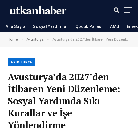
Ana Sayfa
Sosyal Yardımlar
Çocuk Parası
AMS
Emekl
»
»
Home
Avusturya
Avusturya’da 2027’den İtibaren Yeni Düzenleme: Sosyal Yardımda Sıkı Kurallar ve İşe Yönlendirme
AVUSTURYA
Avusturya’da 2027’den
İtibaren Yeni Düzenleme:
Sosyal Yardımda Sıkı
Kurallar ve İşe
Yönlendirme