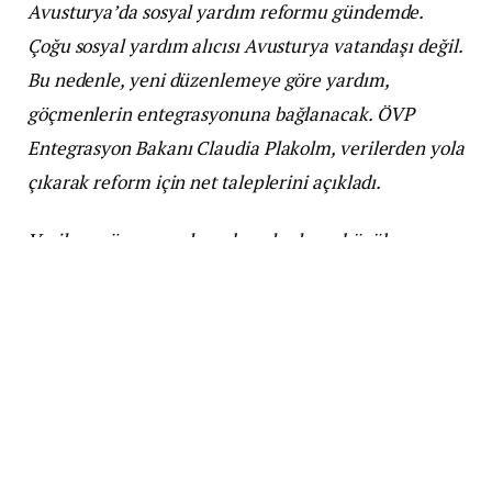
Avusturya’da sosyal yardım reformu gündemde.
Çoğu sosyal yardım alıcısı Avusturya vatandaşı değil.
Bu nedenle, yeni düzenlemeye göre yardım,
göçmenlerin entegrasyonuna bağlanacak. ÖVP
Entegrasyon Bakanı Claudia Plakolm, verilerden yola
çıkarak reform için net taleplerini açıkladı.
Verilere göre, sosyal yardım alanların büyük
çoğunluğu Viyana’da yaşıyor (yaklaşık %70),
%62,2’si Avusturya vatandaşı değil ve yardımı uzun
süre alıyor.