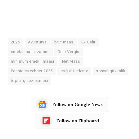
2025
Avusturya
brüt maaş
Ek Gelir
emekli maaşı zammı
Gelir Vergisi
minimum emekli maaşı
Net Maaş
Pensionsrechner 2025
soğuk ilerleme
sosyal güvenlik
toplu iş sözleşmesi
Follow on Google News
Follow on Flipboard