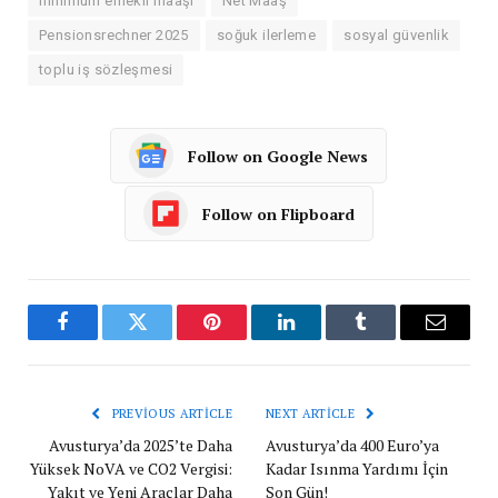
minimum emekli maaşı
Net Maaş
Pensionsrechner 2025
soğuk ilerleme
sosyal güvenlik
toplu iş sözleşmesi
Follow on Google News
Follow on Flipboard
Facebook
Twitter
Pinterest
LinkedIn
Tumblr
Email
PREVIOUS ARTICLE
NEXT ARTICLE
Avusturya’da 2025’te Daha
Avusturya’da 400 Euro’ya
Yüksek NoVA ve CO2 Vergisi:
Kadar Isınma Yardımı İçin
Yakıt ve Yeni Araçlar Daha
Son Gün!