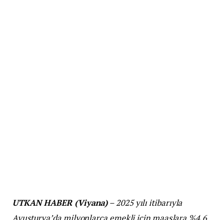
UTKAN HABER (Viyana)
– 2025 yılı itibarıyla
Avusturya’da milyonlarca emekli için maaşlara %4,6