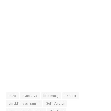
2025
Avusturya
brüt maaş
Ek Gelir
emekli maaşı zammı
Gelir Vergisi