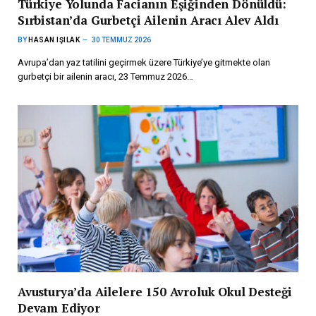
Türkiye Yolunda Facianın Eşiğinden Dönüldü:
Sırbistan’da Gurbetçi Ailenin Aracı Alev Aldı
BY
HASAN IŞILAK
30 TEMMUZ 2026
Avrupa’dan yaz tatilini geçirmek üzere Türkiye’ye gitmekte olan
gurbetçi bir ailenin aracı, 23 Temmuz 2026…
Avusturya’da Ailelere 150 Avroluk Okul Desteği
Devam Ediyor