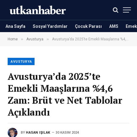
Ana Sayfa
Sosyal Yardımlar
Çocuk Parası
AMS
Emekl
»
»
Home
Avusturya
Avusturya’da 2025’te Emekli Maaşlarına %4,6 Zam: Brüt ve Net Tablolar Açıklandı
AVUSTURYA
Avusturya’da 2025’te
Emekli Maaşlarına %4,6
Zam: Brüt ve Net Tablolar
Açıklandı
BY
HASAN IŞILAK
30 KASIM 2024