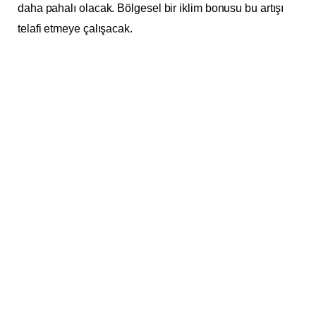
daha pahalı olacak. Bölgesel bir iklim bonusu bu artışı
telafi etmeye çalışacak.
Avusturya’da Ağustos ayından itibaren yetişkinlere 500
Euro çocuklara 250 Euro iklim ikramiyesi ödenmeye
başladı.Rastgele seçilen 300.000 kişi 26 Ağustos 2022
tarihinde aldılar.Yıllık brüt geliri 90.000 Euro veya daha
fazla olan kişiler, ikramiye üzerinden vergi ödemek
zorundadır.