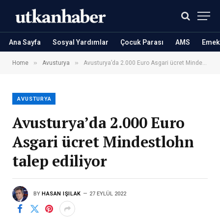
Ana Sayfa
Sosyal Yardımlar
Çocuk Parası
AMS
Emekl
»
»
Home
Avusturya
Avusturya’da 2.000 Euro Asgari ücret Mindestlohn talep ediliyor
AVUSTURYA
Avusturya’da 2.000 Euro
Asgari ücret Mindestlohn
talep ediliyor
BY
HASAN IŞILAK
27 EYLÜL 2022