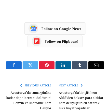
Follow on Google News
Follow on Flipboard
Facebook
Twitter
Pinterest
LinkedIn
Tumblr
Email
PREVIOUS ARTICLE
NEXT ARTICLE
Avusturya’da cuma gününe
Avusturya’da bir çift hem
kadar depolarınızı doldurun!
AMS’den haksız para aldılar
Benzin Ve Motorine Zam
hem de uyuşturucu satarak
Geliyor
lüks hayat yaşadılar