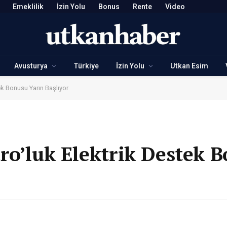
Emeklilik
İzin Yolu
Bonus
Rente
Video
Avusturya
Türkiye
İzin Yolu
Utkan Esim
ek Bonusu Yarın Başlıyor
ro’luk Elektrik Destek 