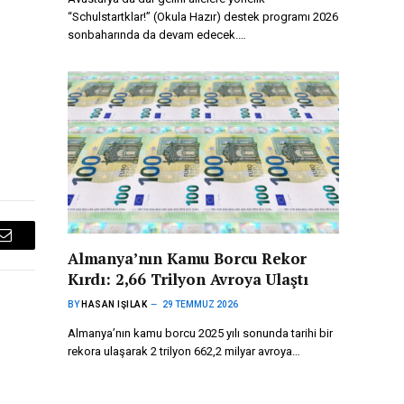
“Schulstartklar!” (Okula Hazır) destek programı 2026
sonbaharında da devam edecek.…
Email
Almanya’nın Kamu Borcu Rekor
Kırdı: 2,66 Trilyon Avroya Ulaştı
BY
HASAN IŞILAK
29 TEMMUZ 2026
Almanya’nın kamu borcu 2025 yılı sonunda tarihi bir
rekora ulaşarak 2 trilyon 662,2 milyar avroya…