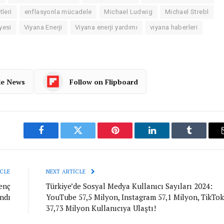
tleri
enflasyonla mücadele
Michael Ludwig
Michael Strebl
yesi
Viyana Enerji
Viyana enerji yardımı
viyana haberleri
le News
Follow on Flipboard
Facebook
Twitter
Pinterest
LinkedIn
Tumblr
CLE
NEXT ARTICLE
enç
Türkiye’de Sosyal Medya Kullanıcı Sayıları 2024:
ndı
YouTube 57,5 Milyon, Instagram 57,1 Milyon, TikTok
37,73 Milyon Kullanıcıya Ulaştı!