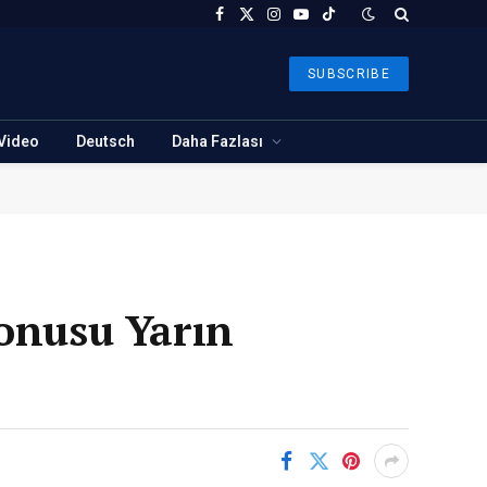
Facebook
X
Instagram
YouTube
TikTok
(Twitter)
SUBSCRIBE
Video
Deutsch
Daha Fazlası
Bonusu Yarın