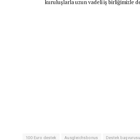
kuruluşlarla uzun vadeli iş birliğimizle d
100 Euro destek
Ausgleichsbonus
Destek başvurus