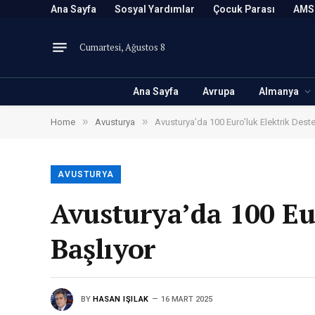
Ana Sayfa
Sosyal Yardımlar
Çocuk Parası
AMS
Cumartesi, Ağustos 8
Ana Sayfa
Avrupa
Almanya
»
»
Home
Avusturya
Avusturya’da 100 Euro’luk Elektrik Dest
AVUSTURYA
Avusturya’da 100 Eu
Başlıyor
BY
HASAN IŞILAK
16 MART 2025