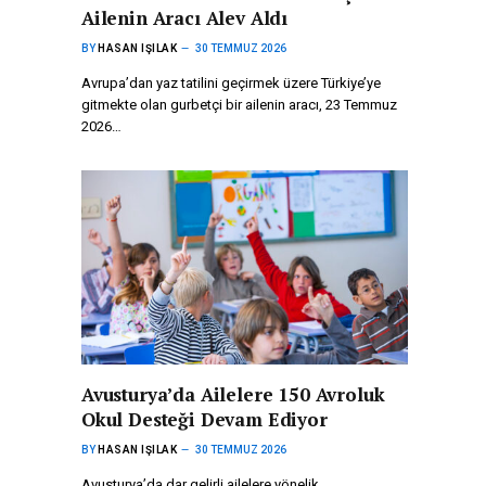
Ailenin Aracı Alev Aldı
BY
HASAN IŞILAK
30 TEMMUZ 2026
Avrupa’dan yaz tatilini geçirmek üzere Türkiye’ye
gitmekte olan gurbetçi bir ailenin aracı, 23 Temmuz
2026…
Avusturya’da Ailelere 150 Avroluk
Okul Desteği Devam Ediyor
BY
HASAN IŞILAK
30 TEMMUZ 2026
Avusturya’da dar gelirli ailelere yönelik