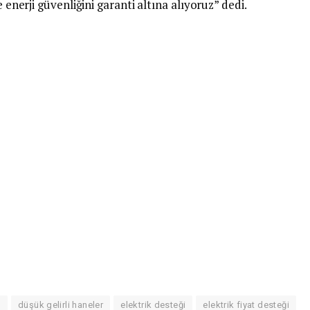
e enerji güvenliğini garanti altına alıyoruz” dedi.
u
düşük gelirli haneler
elektrik desteği
elektrik fiyat desteği