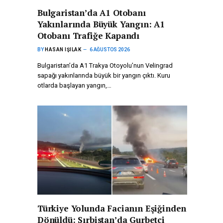
Bulgaristan’da A1 Otobanı
Yakınlarında Büyük Yangın: A1
Otobanı Trafiğe Kapandı
BY
HASAN IŞILAK
6 AĞUSTOS 2026
Bulgaristan’da A1 Trakya Otoyolu’nun Velingrad
sapağı yakınlarında büyük bir yangın çıktı. Kuru
otlarda başlayan yangın,…
Türkiye Yolunda Facianın Eşiğinden
Dönüldü: Sırbistan’da Gurbetçi