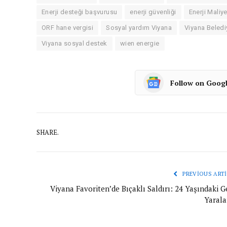
Enerji desteği başvurusu
enerji güvenliği
Enerji Maliye
ORF hane vergisi
Sosyal yardım Viyana
Viyana Beledi
Viyana sosyal destek
wien energie
Follow on Goog
SHARE.
PREVIOUS ARTI
Viyana Favoriten’de Bıçaklı Saldırı: 24 Yaşındaki G
Yarala