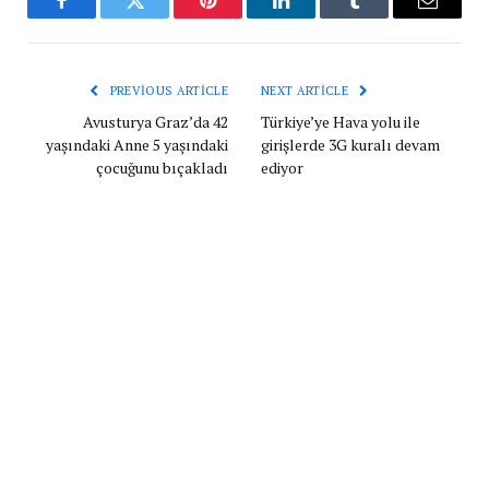
Facebook
Twitter
Pinterest
LinkedIn
Tumblr
Email
PREVIOUS ARTICLE
NEXT ARTICLE
Avusturya Graz’da 42
Türkiye’ye Hava yolu ile
yaşındaki Anne 5 yaşındaki
girişlerde 3G kuralı devam
çocuğunu bıçakladı
ediyor