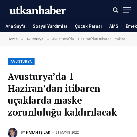
Ana Sayfa
Sosyal Yardımlar
Çocuk Parası
AMS
Emekl
»
»
Home
Avusturya
Avusturya’da 1 Haziran’dan itibaren uçaklarda maske zorunluluğu kaldırılacak
AVUSTURYA
Avusturya’da 1
Haziran’dan itibaren
uçaklarda maske
zorunluluğu kaldırılacak
BY
HASAN IŞILAK
31 MAYIS 2022