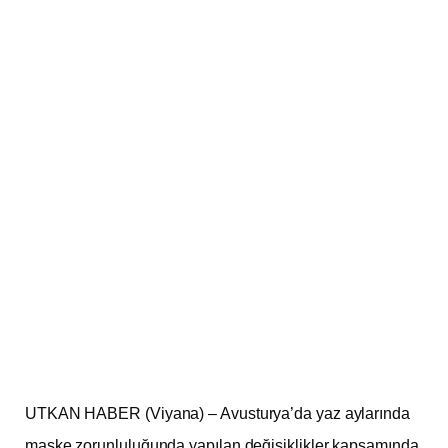
UTKAN HABER (Viyana) – Avusturya’da yaz aylarında
maske zorunluluğunda yapılan değişiklikler kapsamında