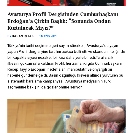
Avusturya Profil Dergisinden Cumhurbaşkanı
Erdoğan’a Çirkin Başlık: “Sonunda Ondan
Kurtulacak Mıyız?”
BY
HASAN IŞILAK
8 MAYIS 2023
Türkiye’nin tarihi seçimine geri sayım sürerken, Avusturya’da yayın
yapan Profil dergisi yine tarafını açıkça belli etti ve skandal niteliğinde
bir kapakla siyasi nezaketi bir kez daha yerle bir etti.Tarafsızlık
ilkesini çoktan rafa kaldıran Profil, her zamanki gibi Cumhurbaşkanı
Recep Tayyip Erdoğan’ı hedef alan, manipülatif ve önyargılı bir
haberle gündeme geldi. Basın özgürlüğü kisvesi altında yürütülen bu
sistematik karalama kampanyası, Avusturya medyasının Türk
seçmenine bakışını da gözler önüne seriyor.