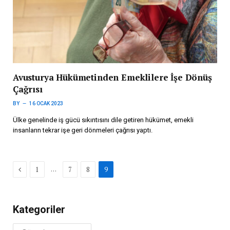
Avusturya Hükümetinden Emeklilere İşe Dönüş
Çağrısı
BY
16 OCAK 2023
Ülke genelinde iş gücü sıkıntısını dile getiren hükümet, emekli
insanların tekrar işe geri dönmeleri çağrısı yaptı.
Previous
…
1
7
8
9
Kategoriler
Kategoriler