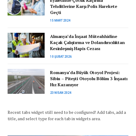
Eyaletinde Çocuk Kaçırma
Tehditlerine Karşı Polis Harekete
Geçti
15 MART 2024
Almanya’da İnşaat Müteahhidine
Kaçak Çalıştırma ve Dolandırıcılıktan
Kesinleşmiş Hapis Cezası
10 ŞUBAT 2026
Romanya’da Büyük Otoyol Projesi:
Sibiu – Pitești Otoyolu Bölüm 3 İnşaatı
Hız Kazanıyor
23 NISAN 2024
Recent tabs widget still need to be configured! Add tabs, add a
title, and select type for each tab in widgets area.