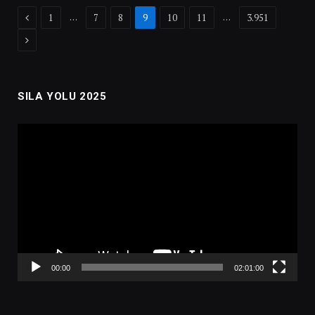
Previous
…
…
1
7
8
9
10
11
3.951
Next
SILA YOLU 2025
Video
oynatıcı
00:00
02:01:00