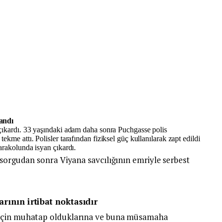
landı
çıkardı. 33 yaşındaki adam daha sonra Puchgasse polis
kme attı. Polisler tarafından fiziksel güç kullanılarak zapt edildi
karakolund
a isyan çıkardı.
 sorgudan sonra Viyana savcılığının emriyle serbest
arının irtibat noktasıdır
 için muhatap olduklarına ve buna müsamaha