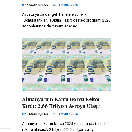
BY
HASAN IŞILAK
30 TEMMUZ 2026
Avusturya’da dar gelirli ailelere yönelik
“Schulstartklar!” (Okula Hazır) destek programı 2026
sonbaharında da devam edecek.…
Almanya’nın Kamu Borcu Rekor
Kırdı: 2,66 Trilyon Avroya Ulaştı
BY
HASAN IŞILAK
29 TEMMUZ 2026
Almanya’nın kamu borcu 2025 yılı sonunda tarihi bir
rekora ulaşarak 2 trilyon 662,2 milyar avroya…