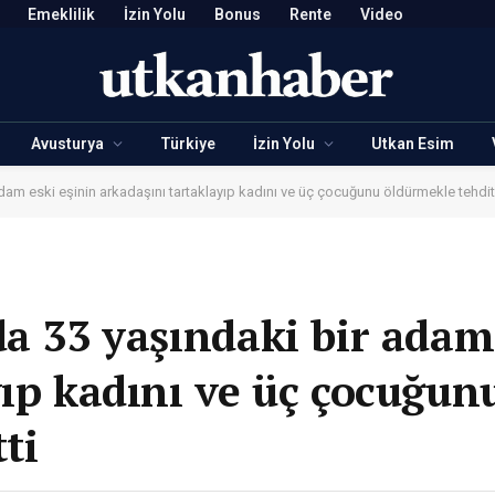
Emeklilik
İzin Yolu
Bonus
Rente
Video
Avusturya
Türkiye
İzin Yolu
Utkan Esim
dam eski eşinin arkadaşını tartaklayıp kadını ve üç çocuğunu öldürmekle tehdit 
a 33 yaşındaki bir adam
yıp kadını ve üç çocuğun
ti