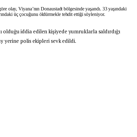
göre olay, Viyana’nın Donaustadt bölgesinde yaşandı. 33 yaşındaki
rındaki üç çocuğunu öldürmekle tehdit ettiği söyleniyor.
 olduğu iddia edilen kişiyede yumruklarla saldırdığı
y yerine polis ekipleri sevk edildi.