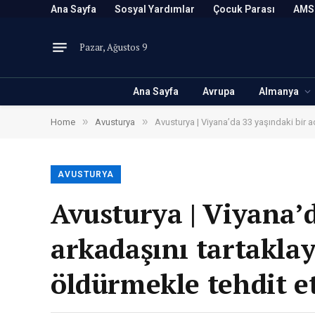
Ana Sayfa
Sosyal Yardımlar
Çocuk Parası
AMS
Pazar, Ağustos 9
Ana Sayfa
Avrupa
Almanya
»
»
Home
Avusturya
Avusturya | Viyana’da 33 yaşındaki bir a
AVUSTURYA
Avusturya | Viyana’d
arkadaşını tartakla
öldürmekle tehdit et