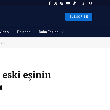
Facebook
X
Instagram
YouTube
TikTok
(Twitter)
SUBSCRIBE
Video
Deutsch
Daha Fazlası
etti
 eski eşinin
u