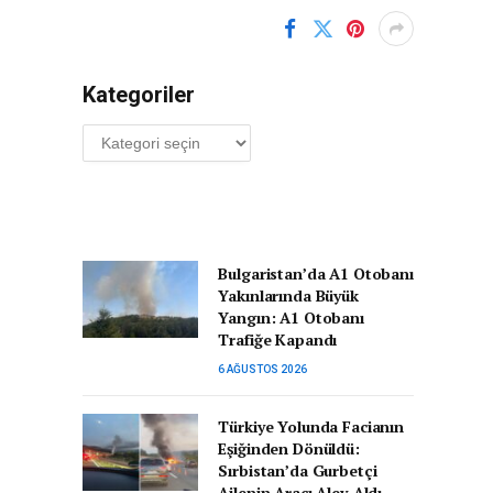
Kategoriler
Kategoriler
Bulgaristan’da A1 Otobanı
Yakınlarında Büyük
Yangın: A1 Otobanı
Trafiğe Kapandı
6 AĞUSTOS 2026
Türkiye Yolunda Facianın
Eşiğinden Dönüldü:
Sırbistan’da Gurbetçi
Ailenin Aracı Alev Aldı