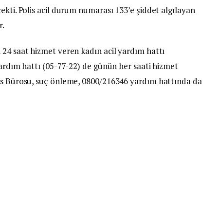
ekti. Polis acil durum numarası 133’e şiddet algılayan
r.
 24 saat hizmet veren kadın acil yardım hattı
yardım hattı (05-77-22) de günün her saati hizmet
lis Bürosu, suç önleme, 0800/216346 yardım hattında da