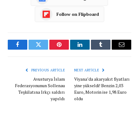
Follow on Flipboard
Facebook
Twitter
Pinterest
LinkedIn
Tumblr
Email
PREVIOUS ARTICLE
NEXT ARTICLE
Avusturya İslam
Viyana’da akaryakıt fiyatları
Federasyonunun Sollenau
yine yükseldi! Benzin 2,03
Teşkilatına Irkçı saldırı
Euro, Motorin ise 1,98 Euro
yapıldı
oldu