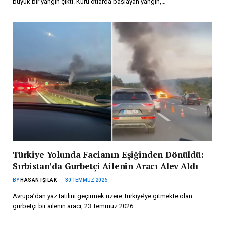
büyük bir yangın çıktı. Kuru otlarda başlayan yangın,…
Türkiye Yolunda Facianın Eşiğinden Dönüldü:
Sırbistan’da Gurbetçi Ailenin Aracı Alev Aldı
BY
HASAN IŞILAK
30 TEMMUZ 2026
Avrupa’dan yaz tatilini geçirmek üzere Türkiye’ye gitmekte olan
gurbetçi bir ailenin aracı, 23 Temmuz 2026…