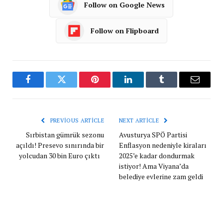
Follow on Google News
Follow on Flipboard
Facebook
Twitter
Pinterest
LinkedIn
Tumblr
Email
PREVIOUS ARTICLE
NEXT ARTICLE
Sırbistan gümrük sezonu
Avusturya SPÖ Partisi
açıldı! Presevo sınırında bir
Enflasyon nedeniyle kiraları
yolcudan 30 bin Euro çıktı
2025’e kadar dondurmak
istiyor! Ama Viyana’da
belediye evlerine zam geldi