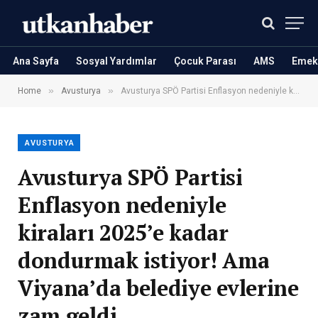
Ana Sayfa
Sosyal Yardımlar
Çocuk Parası
AMS
Emekl
»
»
Home
Avusturya
Avusturya SPÖ Partisi Enflasyon nedeniyle kiraları 2025’e kadar dondurmak istiyor! Ama Viyana’da belediye evlerine zam geldi
AVUSTURYA
Avusturya SPÖ Partisi
Enflasyon nedeniyle
kiraları 2025’e kadar
dondurmak istiyor! Ama
Viyana’da belediye evlerine
zam geldi