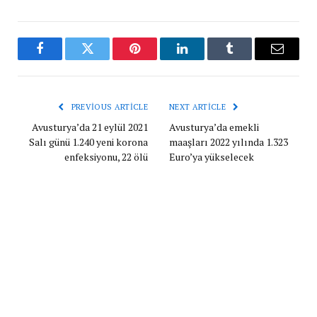
Facebook
Twitter
Pinterest
LinkedIn
Tumblr
Email
PREVIOUS ARTICLE
NEXT ARTICLE
Avusturya’da 21 eylül 2021
Avusturya’da emekli
Salı günü 1.240 yeni korona
maaşları 2022 yılında 1.323
enfeksiyonu, 22 ölü
Euro’ya yükselecek