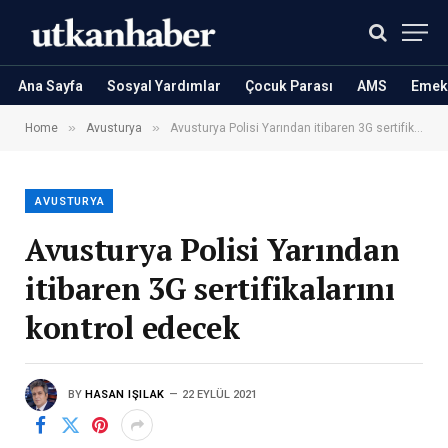
Ana Sayfa
Sosyal Yardımlar
Çocuk Parası
AMS
Emekl
»
»
Home
Avusturya
Avusturya Polisi Yarından itibaren 3G sertifikalarını kontrol edecek
AVUSTURYA
Avusturya Polisi Yarından
itibaren 3G sertifikalarını
kontrol edecek
BY
HASAN IŞILAK
22 EYLÜL 2021