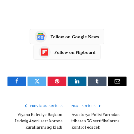
Follow on Google News
Follow on Flipboard
Facebook
Twitter
Pinterest
LinkedIn
Tumblr
Email
PREVIOUS ARTICLE
NEXT ARTICLE
Viyana Belediye Başkanı
Avusturya Polisi Yarından
Ludwig 4 yeni sert korona
itibaren 3G sertifikalarını
kurallarını açıkladı
kontrol edecek