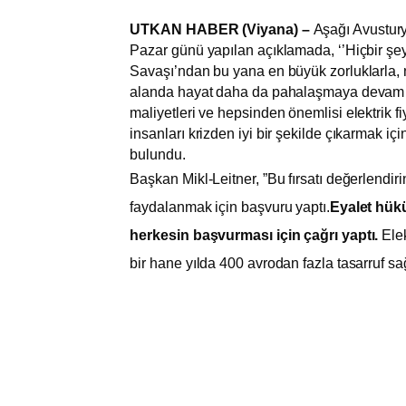
UTKAN HABER (Viyana) –
Aşağı Avustur
Pazar günü yapılan açıklamada, ‘’Hiçbir şey
Savaşı’ndan bu yana en büyük zorluklarla, n
alanda hayat daha da pahalaşmaya devam edi
maliyetleri ve hepsinden önemlisi elektrik
insanları krizden iyi bir şekilde çıkarmak iç
bulundu.
Başkan Mikl-Leitner, ”Bu fırsatı değerlendi
faydalanmak için başvuru yaptı.
Eyalet hükü
herkesin başvurması için çağrı yaptı.
Elek
bir hane yılda 400 avrodan fazla tasarruf sağ