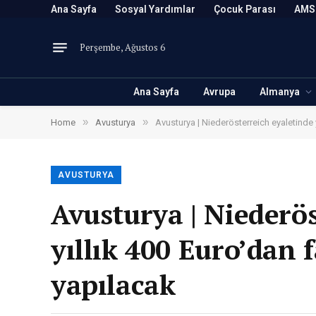
Ana Sayfa
Sosyal Yardımlar
Çocuk Parası
AMS
Perşembe, Ağustos 6
Ana Sayfa
Avrupa
Almanya
»
»
Home
Avusturya
Avusturya | Niederösterreich eyaletinde 
AVUSTURYA
Avusturya | Niederö
yıllık 400 Euro’dan f
yapılacak