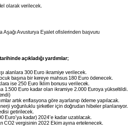
lel olarak verilecek.
 Aşağı Avusturya Eyalet ofislerinden başvuru
rihinde açıkladığı yardımlar;
şı alanlara 300 Euro ikramiye verilecek.
çocuk başına bir kereye mahsus 180 Euro ödenecek.
lara ise 250 Euro İklim bonusu verilecek.
a 1.500 Euro kadar olan ikramiye 2.000 Euroya yükseltildi.
lendi)
dımlar artık enflasyona göre ayarlanıp ödeme yapılacak.
e enerji yoğunluklu şirketler için doğrudan hibeler planlanıyor.
disi getirilecek.
500 Euro’ya kadar) 2024’e kadar uzatılacak.
nan CO2 vergisinin 2022 Ekim ayına ertelenecek.