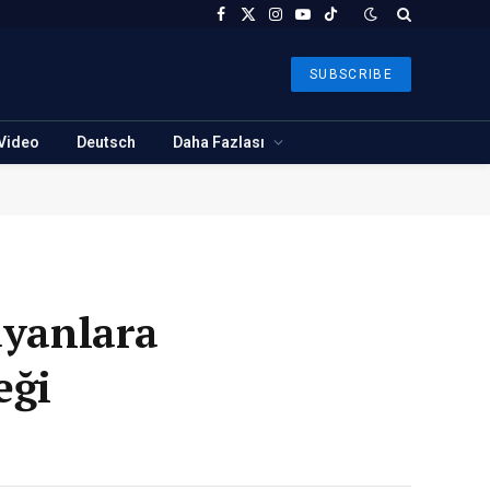
Facebook
X
Instagram
YouTube
TikTok
(Twitter)
SUBSCRIBE
Video
Deutsch
Daha Fazlası
ayanlara
eği