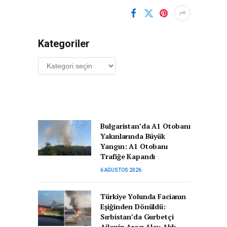
Kategoriler
Kategoriler
Bulgaristan’da A1 Otobanı
Yakınlarında Büyük
Yangın: A1 Otobanı
Trafiğe Kapandı
6 AĞUSTOS 2026
Türkiye Yolunda Facianın
Eşiğinden Dönüldü:
Sırbistan’da Gurbetçi
Ailenin Aracı Alev Aldı