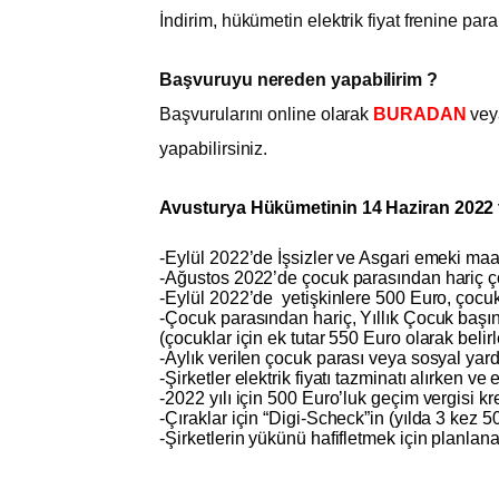
İndirim, hükümetin elektrik fiyat frenine para
Başvuruyu nereden yapabilirim ?
Başvurularını online olarak
BURADAN
veya
yapabilirsiniz.
Avusturya Hükümetinin 14 Haziran 2022 ta
-Eylül 2022’de İşsizler ve Asgari emeki maa
-Ağustos 2022’de çocuk parasından hariç 
-Eylül 2022’de yetişkinlere 500 Euro, çocuk
-Çocuk parasından hariç, Yıllık Çocuk başın
(çocuklar için ek tutar 550 Euro olarak belir
-Aylık verilen çocuk parası veya sosyal yar
-Şirketler elektrik fiyatı tazminatı alırken v
-2022 yılı için 500 Euro’luk geçim vergisi kre
-Çıraklar için “Digi-Scheck”in (yılda 3 kez 
-Şirketlerin yükünü hafifletmek için planla