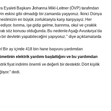
ya Eyaleti Başkanı
J
ohanna Mikl-Leitner (ÖVP) tarafından
in eskisi gibi olmadığı bir zamanda yaşıyoruz. İkinci Dünya
eslimizin en büyük zorluklarıyla karşı karşıyayız. Her
yor. Isınma, işe gidip gelme, barınma, okul ve çıraklık
 fiyatı söz konusu olduğunda. Bu nedenle Aşağı Avusturya’da
in bir devletin yapabileceğini yapıyoruz.’’ diye açıklamalarda
rin! Bir ay içinde 418 bin hane başvuru yardımdan
metinin elektrik yardımı başlattığını ve bu yardımdan
trik fiyat indirimi önemli ve değerli bir destektir. Dört kişilik
lıyor.” dedi.