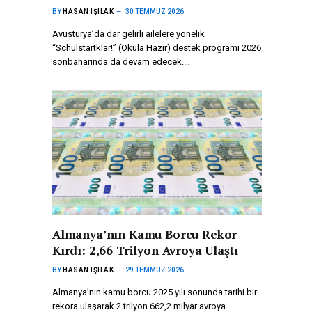
BY
HASAN IŞILAK
30 TEMMUZ 2026
Avusturya’da dar gelirli ailelere yönelik
“Schulstartklar!” (Okula Hazır) destek programı 2026
sonbaharında da devam edecek.…
Almanya’nın Kamu Borcu Rekor
Kırdı: 2,66 Trilyon Avroya Ulaştı
BY
HASAN IŞILAK
29 TEMMUZ 2026
Almanya’nın kamu borcu 2025 yılı sonunda tarihi bir
rekora ulaşarak 2 trilyon 662,2 milyar avroya…