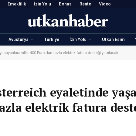
Emeklilik
İzin Yolu
Bonus
Rente
Video
Avusturya
Türkiye
İzin Yolu
Utkan Esim
yaşayanlara yıllık 400 Euro’dan fazla elektrik fatura desteği yapılacak
sterreich eyaletinde yaş
azla elektrik fatura dest