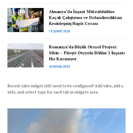
Almanya’da İnşaat Müteahhidine
Kaçak Çalıştırma ve Dolandırıcılıktan
Kesinleşmiş Hapis Cezası
10 ŞUBAT 2026
Romanya’da Büyük Otoyol Projesi:
Sibiu – Pitești Otoyolu Bölüm 3 İnşaatı
Hız Kazanıyor
23 NISAN 2024
Recent tabs widget still need to be configured! Add tabs, add a
title, and select type for each tab in widgets area.