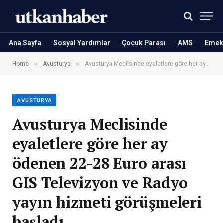
Ana Sayfa
Sosyal Yardımlar
Çocuk Parası
AMS
Emekl
»
»
Home
Avusturya
Avusturya Meclisinde eyaletlere göre her ay ödenen 22-28 Euro arası GIS Televizyon ve Radyo yayın hizmeti görüşmeleri başladı
AVUSTURYA
Avusturya Meclisinde
eyaletlere göre her ay
ödenen 22-28 Euro arası
GIS Televizyon ve Radyo
yayın hizmeti görüşmeleri
başladı