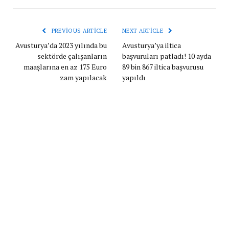
PREVIOUS ARTICLE
NEXT ARTICLE
Avusturya’da 2023 yılında bu
Avusturya’ya iltica
sektörde çalışanların
başvuruları patladı! 10 ayda
maaşlarına en az 175 Euro
89 bin 867 iltica başvurusu
zam yapılacak
yapıldı