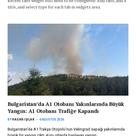
Recent tabs widget still need to be configured! Add tabs, add a
title, and select type for each tab in widgets area.
Bulgaristan’da A1 Otobanı Yakınlarında Büyük
Yangın: A1 Otobanı Trafiğe Kapandı
BY
HASAN IŞILAK
6 AĞUSTOS 2026
Bulgaristan’da A1 Trakya Otoyolu’nun Velingrad sapağı yakınlarında
büyük bir yangın çıktı. Kuru otlarda başlayan yangın,…