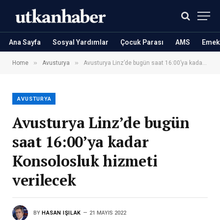
Ana Sayfa
Sosyal Yardımlar
Çocuk Parası
AMS
Emekl
»
»
Home
Avusturya
Avusturya Linz’de bugün saat 16:00’ya kadar Konsolosluk hizmeti verilecek
AVUSTURYA
Avusturya Linz’de bugün
saat 16:00’ya kadar
Konsolosluk hizmeti
verilecek
BY
HASAN IŞILAK
21 MAYIS 2022