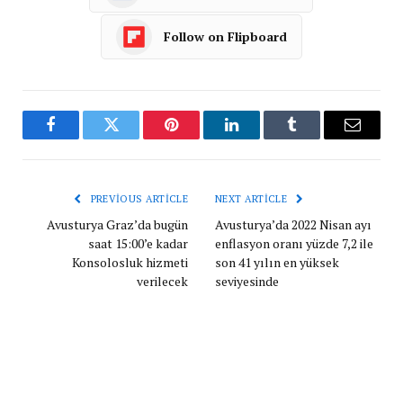
Follow on Flipboard
Facebook
Twitter
Pinterest
LinkedIn
Tumblr
Email
PREVIOUS ARTICLE
NEXT ARTICLE
Avusturya Graz’da bugün
Avusturya’da 2022 Nisan ayı
saat 15:00’e kadar
enflasyon oranı yüzde 7,2 ile
Konsolosluk hizmeti
son 41 yılın en yüksek
verilecek
seviyesinde