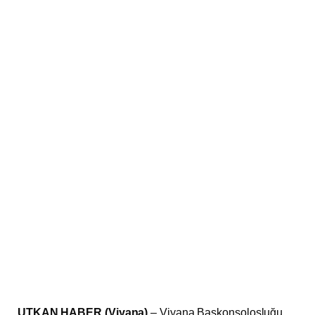
UTKAN HABER (Viyana)
– Viyana Başkonsolosluğu