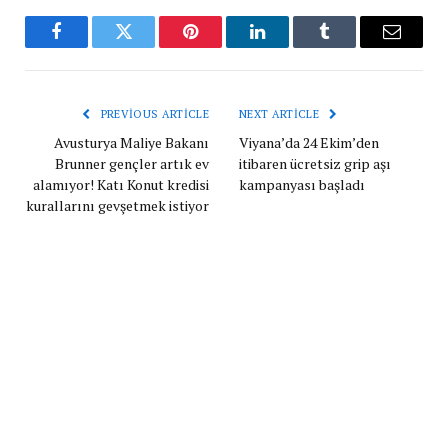
Facebook
Twitter
Pinterest
LinkedIn
Tumblr
Email
PREVIOUS ARTICLE
NEXT ARTICLE
Avusturya Maliye Bakanı
Viyana’da 24 Ekim’den
Brunner gençler artık ev
itibaren ücretsiz grip aşı
alamıyor! Katı Konut kredisi
kampanyası başladı
kurallarını gevşetmek istiyor