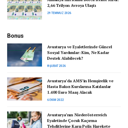
2,66 Trilyon Avroya Ulaştı
29 TEMMUZ 2026
Bonus
Avusturya ve Eyaletlerinde Güncel
Sosyal Yardımlar: Kim, Ne Kadar
Destek Alabilecek?
8 ŞUBAT 2026
Avusturya’da AMS’in Hemşirelik ve
Hasta Bakıcı Kurslarına Katılanlar
1.400 Euro Maaş Alacak
6 EKIM 2022
Avusturya’nın Niederösterreich
Eyaletinde Çocuk Kaçırma
Tehditlerine Karşı Polis Harekete