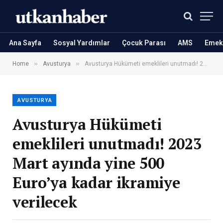
Ana Sayfa
Sosyal Yardımlar
Çocuk Parası
AMS
Emekl
»
»
Home
Avusturya
Avusturya Hükümeti emeklileri unutmadı! 2023 Mart ayında yine 500 Euro’ya kadar ikramiye verilecek
AVUSTURYA
Avusturya Hükümeti
emeklileri unutmadı! 2023
Mart ayında yine 500
Euro’ya kadar ikramiye
verilecek