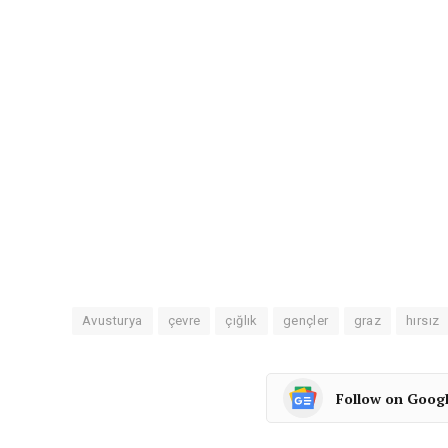
Avusturya
çevre
çığlık
gençler
graz
hırsız
Follow on Goog