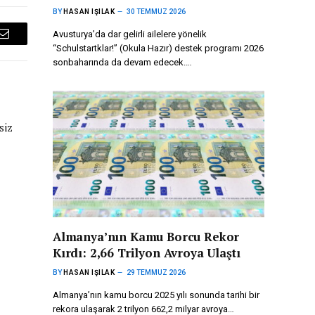
BY
HASAN IŞILAK
30 TEMMUZ 2026
Avusturya’da dar gelirli ailelere yönelik
Email
“Schulstartklar!” (Okula Hazır) destek programı 2026
sonbaharında da devam edecek.…
siz
Almanya’nın Kamu Borcu Rekor
Kırdı: 2,66 Trilyon Avroya Ulaştı
BY
HASAN IŞILAK
29 TEMMUZ 2026
Almanya’nın kamu borcu 2025 yılı sonunda tarihi bir
rekora ulaşarak 2 trilyon 662,2 milyar avroya…