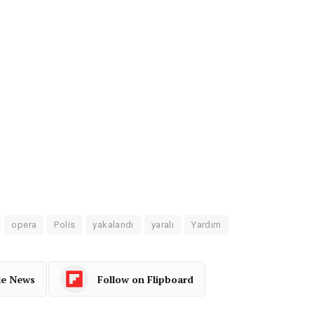
opera
Polis
yakalandı
yaralı
Yardım
le News
Follow on Flipboard