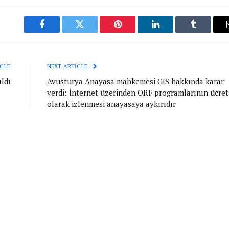
Facebook
Twitter
Pinterest
LinkedIn
Tumblr
CLE
NEXT ARTICLE
ldı
Avusturya Anayasa mahkemesi GIS hakkında karar
verdi: İnternet üzerinden ORF programlarının ücret
olarak izlenmesi anayasaya aykırıdır