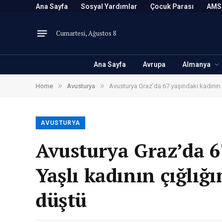
Ana Sayfa
Sosyal Yardımlar
Çocuk Parası
AMS
Cumartesi, Ağustos 8
Ana Sayfa
Avrupa
Almanya
»
»
Home
Avusturya
Avusturya Graz’da 67 yaşındaki kadının ç
AVUSTURYA
Avusturya Graz’da 67
Yaşlı kadının çığlığ
düştü