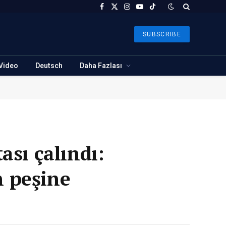
Facebook
X
Instagram
YouTube
TikTok
(Twitter)
SUBSCRIBE
Video
Deutsch
Daha Fazlası
ası çalındı:
n peşine