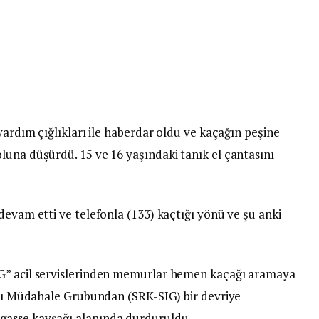
yardım çığlıkları ile haberdar oldu ve kaçağın peşine
luna düşürdü. 15 ve 16 yaşındaki tanık el çantasını
devam etti ve telefonla (133) kaçtığı yönü ve şu anki
G” acil servislerinden memurlar hemen kaçağı aramaya
ızlı Müdahale Grubundan (SRK-SIG) bir devriye
gasse kavşağı alanında durduruldu.