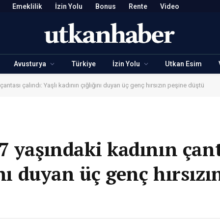
Emeklilik
İzin Yolu
Bonus
Rente
Video
Avusturya
Türkiye
İzin Yolu
Utkan Esim
antası çalındı: Yaşlı kadının çığlığını duyan üç genç hırsızın peşine düştü
 yaşındaki kadının çant
ını duyan üç genç hırsızı