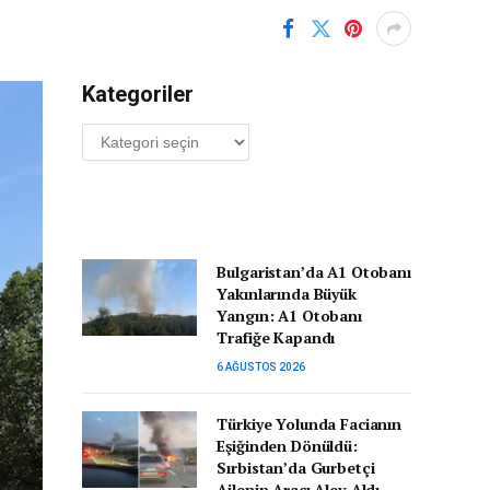
Kategoriler
Kategoriler
Bulgaristan’da A1 Otobanı
Yakınlarında Büyük
Yangın: A1 Otobanı
Trafiğe Kapandı
6 AĞUSTOS 2026
Türkiye Yolunda Facianın
Eşiğinden Dönüldü:
Sırbistan’da Gurbetçi
Ailenin Aracı Alev Aldı