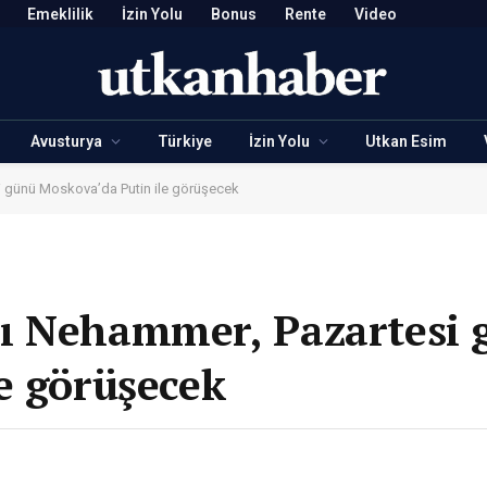
Emeklilik
İzin Yolu
Bonus
Rente
Video
Avusturya
Türkiye
İzin Yolu
Utkan Esim
 günü Moskova’da Putin ile görüşecek
ı Nehammer, Pazartesi 
e görüşecek