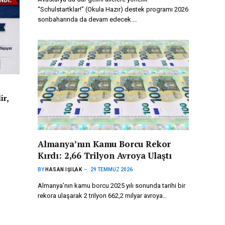
“Schulstartklar!” (Okula Hazır) destek programı 2026
sonbaharında da devam edecek.…
ir,
Almanya’nın Kamu Borcu Rekor
Kırdı: 2,66 Trilyon Avroya Ulaştı
BY
HASAN IŞILAK
29 TEMMUZ 2026
Almanya’nın kamu borcu 2025 yılı sonunda tarihi bir
rekora ulaşarak 2 trilyon 662,2 milyar avroya…