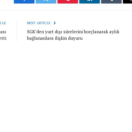
Facebook
Twitter
Pinterest
LinkedIn
Tumblr
CLE
NEXT ARTICLE
ası
SGK’den yurt dışı sürelerini borçlanarak aylık
etti
bağlananlara ilişkin duyuru