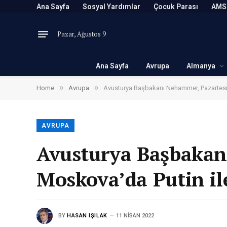
Ana Sayfa
Sosyal Yardımlar
Çocuk Parası
AMS
Pazar, Ağustos 9
Ana Sayfa
Avrupa
Almanya
»
»
Home
Avrupa
Avusturya Başbakanı Nehammer, Pazartesi
AVRUPA
Avusturya Başbakan
Moskova’da Putin il
BY
HASAN IŞILAK
11 NISAN 2022