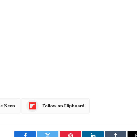
le News
Follow on Flipboard