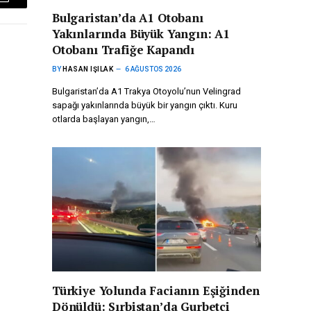
Email
Bulgaristan’da A1 Otobanı
Yakınlarında Büyük Yangın: A1
Otobanı Trafiğe Kapandı
BY
HASAN IŞILAK
6 AĞUSTOS 2026
Bulgaristan’da A1 Trakya Otoyolu’nun Velingrad
sapağı yakınlarında büyük bir yangın çıktı. Kuru
otlarda başlayan yangın,…
Türkiye Yolunda Facianın Eşiğinden
Dönüldü: Sırbistan’da Gurbetçi