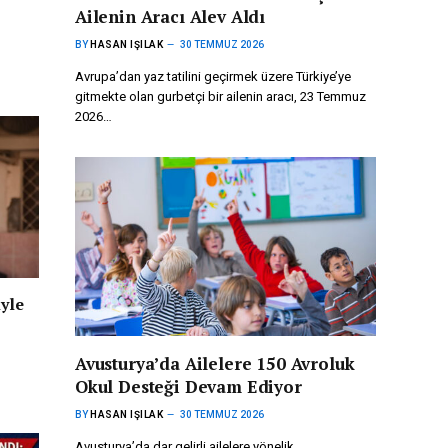
Ailenin Aracı Alev Aldı
BY
HASAN IŞILAK
30 TEMMUZ 2026
Avrupa’dan yaz tatilini geçirmek üzere Türkiye’ye
gitmekte olan gurbetçi bir ailenin aracı, 23 Temmuz
2026…
iyle
Avusturya’da Ailelere 150 Avroluk
Okul Desteği Devam Ediyor
BY
HASAN IŞILAK
30 TEMMUZ 2026
Avusturya’da dar gelirli ailelere yönelik