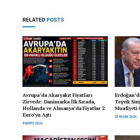
RELATED
POSTS
Avrupa’da Akaryakıt Fiyatları
Erdoğan’d
Zirvede: Danimarka İlk Sırada,
Teşvik Siny
Hollanda ve Almanya’da Fiyatlar 2
Muafiyeti
Euro’yu Aştı
25 NISAN 2026
8 MAYIS 2026