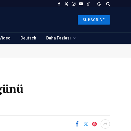
Facebook
X
Instagram
YouTube
TikTok
(Twitter)
SUBSCRIBE
Video
Deutsch
Daha Fazlası
günü