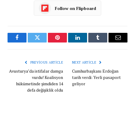
Follow on Flipboard
Facebook
Twitter
Pinterest
LinkedIn
Tumblr
Email
PREVIOUS ARTICLE
NEXT ARTICLE
Avusturya’da istifalar damga
Cumhurbaşkanı Erdoğan
vurdu! Koalisyon
tarih verdi: Yerli pasaport
hükümetinde şimdiden 14
geliyor
defa değişiklik oldu