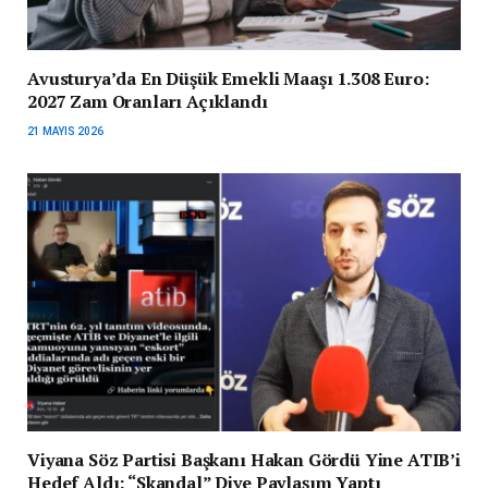
Avusturya’da En Düşük Emekli Maaşı 1.308 Euro:
2027 Zam Oranları Açıklandı
21 MAYIS 2026
Viyana Söz Partisi Başkanı Hakan Gördü Yine ATIB’i
Hedef Aldı: “Skandal” Diye Paylaşım Yaptı