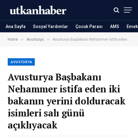
Ana Sayfa
Sosyal Yardımlar
Çocuk Parası
AMS
Emekl
»
»
Home
Avusturya
Avusturya Başbakanı Nehammer istifa eden iki bakanın yerini dolduracak isimleri salı günü açıklıyacak
AVUSTURYA
Avusturya Başbakanı
Nehammer istifa eden iki
bakanın yerini dolduracak
isimleri salı günü
açıklıyacak