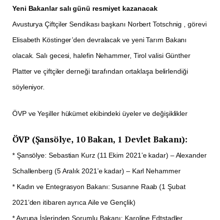
Yeni Bakanlar salı günü resmiyet kazanacak
Avusturya Çiftçiler Sendikası başkanı Norbert Totschnig , görevi
Elisabeth Köstinger’den devralacak ve yeni Tarım Bakanı
olacak. Salı gecesi, halefin Nehammer, Tirol valisi Günther
Platter ve çiftçiler derneği tarafından ortaklaşa belirlendiği
söyleniyor.
ÖVP ve Yeşiller hükümet ekibindeki üyeler ve değişiklikler
ÖVP (Şansölye, 10 Bakan, 1 Devlet Bakanı):
* Şansölye: Sebastian Kurz (11 Ekim 2021’e kadar) – Alexander
Schallenberg (5 Aralık 2021’e kadar) – Karl Nehammer
* Kadın ve Entegrasyon Bakanı: Susanne Raab (1 Şubat
2021’den itibaren ayrıca Aile ve Gençlik)
* Avrupa İşlerinden Sorumlu Bakanı: Karoline Edtstadler