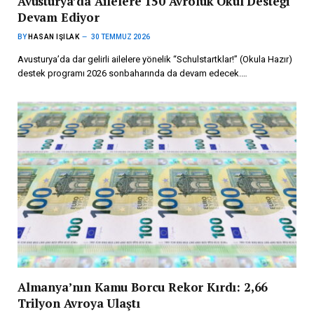
Avusturya’da Ailelere 150 Avroluk Okul Desteği
Devam Ediyor
BY
HASAN IŞILAK
30 TEMMUZ 2026
Avusturya’da dar gelirli ailelere yönelik “Schulstartklar!” (Okula Hazır)
destek programı 2026 sonbaharında da devam edecek.…
Almanya’nın Kamu Borcu Rekor Kırdı: 2,66
Trilyon Avroya Ulaştı