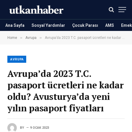
Ana Sayfa
Sosyal Yardımlar
Çocuk Parası
AMS
Emekl
»
»
Home
Avrupa
Avrupa’da 2023 T.C. pasaport ücretleri ne kadar oldu? Avusturya’da yeni yılın pasaport fiyatları
AVRUPA
Avrupa’da 2023 T.C.
pasaport ücretleri ne kadar
oldu? Avusturya’da yeni
yılın pasaport fiyatları
BY
9 OCAK 2023