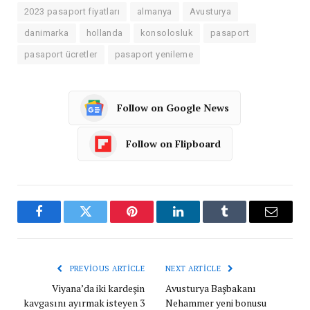
2023 pasaport fiyatları
almanya
Avusturya
danimarka
hollanda
konsolosluk
pasaport
pasaport ücretler
pasaport yenileme
Follow on Google News
Follow on Flipboard
Facebook
Twitter
Pinterest
LinkedIn
Tumblr
Email
PREVIOUS ARTICLE
NEXT ARTICLE
Viyana’da iki kardeşin
Avusturya Başbakanı
kavgasını ayırmak isteyen 3
Nehammer yeni bonusu