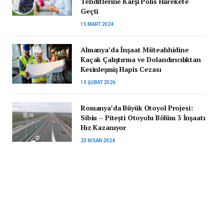
Tehditlerine Karşı Polis Harekete
Geçti
15 MART 2024
Almanya’da İnşaat Müteahhidine
Kaçak Çalıştırma ve Dolandırıcılıktan
Kesinleşmiş Hapis Cezası
10 ŞUBAT 2026
Romanya’da Büyük Otoyol Projesi:
Sibiu – Pitești Otoyolu Bölüm 3 İnşaatı
Hız Kazanıyor
23 NISAN 2024
Recent tabs widget still need to be configured! Add tabs, add a
title, and select type for each tab in widgets area.