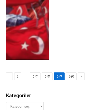
Previous
Next
…
1
677
678
679
680
Kategoriler
Kategoriler