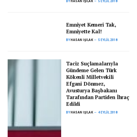
BY
HASAN IŞILAK
5 EYLÜL 2018
Emniyet Kemeri Tak,
Emniyette Kal!
BY
HASAN IŞILAK
5 EYLÜL 2018
Taciz Suçlamalarıyla
Gündeme Gelen Türk
Kökenli Milletvekili
Efgani Dönmez,
Avusturya Başbakanı
Tarafından Partiden İhraç
Edildi
BY
HASAN IŞILAK
4 EYLÜL 2018