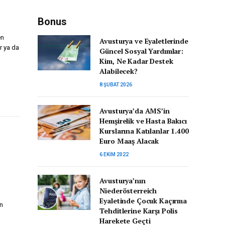
Bonus
en
Avusturya ve Eyaletlerinde
r ya da
Güncel Sosyal Yardımlar:
Kim, Ne Kadar Destek
Alabilecek?
8 ŞUBAT 2026
Avusturya’da AMS’in
Hemşirelik ve Hasta Bakıcı
Kurslarına Katılanlar 1.400
Euro Maaş Alacak
6 EKIM 2022
Avusturya’nın
Niederösterreich
Eyaletinde Çocuk Kaçırma
n
Tehditlerine Karşı Polis
Harekete Geçti