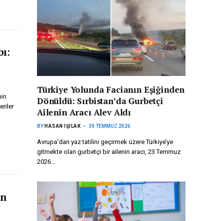
ı:
Türkiye Yolunda Facianın Eşiğinden
nin
Dönüldü: Sırbistan’da Gurbetçi
riler
Ailenin Aracı Alev Aldı
BY
HASAN IŞILAK
30 TEMMUZ 2026
Avrupa’dan yaz tatilini geçirmek üzere Türkiye’ye
gitmekte olan gurbetçi bir ailenin aracı, 23 Temmuz
2026…
an