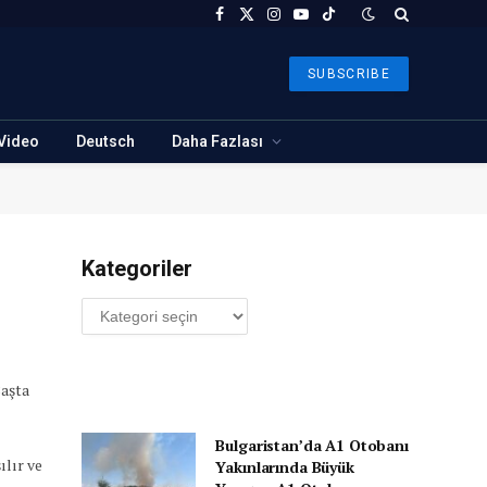
Facebook
X
Instagram
YouTube
TikTok
(Twitter)
SUBSCRIBE
Video
Deutsch
Daha Fazlası
Kategoriler
Kategoriler
Başta
Bulgaristan’da A1 Otobanı
ılır ve
Yakınlarında Büyük