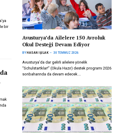
a’ya
le bir
Avusturya’da Ailelere 150 Avroluk
Okul Desteği Devam Ediyor
BY
HASAN IŞILAK
30 TEMMUZ 2026
Avusturya’da dar gelirli ailelere yönelik
“Schulstartklar!” (Okula Hazır) destek programı 2026
’da
sonbaharında da devam edecek.…
n
nmak
ında