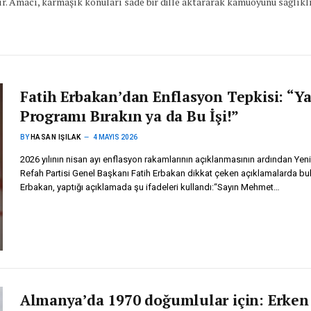
r. Amacı, karmaşık konuları sade bir dille aktararak kamuoyunu sağlıkl
Fatih Erbakan’dan Enflasyon Tepkisi: “Y
Programı Bırakın ya da Bu İşi!”
BY
HASAN IŞILAK
4 MAYIS 2026
2026 yılının nisan ayı enflasyon rakamlarının açıklanmasının ardından Yen
Refah Partisi Genel Başkanı Fatih Erbakan dikkat çeken açıklamalarda bu
Erbakan, yaptığı açıklamada şu ifadeleri kullandı:“Sayın Mehmet…
Almanya’da 1970 doğumlular için: Erken