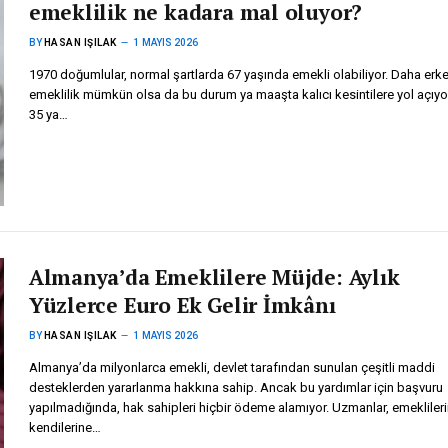
emeklilik ne kadara mal oluyor?
BY
HASAN IŞILAK
1 MAYIS 2026
1970 doğumlular, normal şartlarda 67 yaşında emekli olabiliyor. Daha erk
emeklilik mümkün olsa da bu durum ya maaşta kalıcı kesintilere yol açıyo
35 ya…
Almanya’da Emeklilere Müjde: Aylık
Yüzlerce Euro Ek Gelir İmkânı
BY
HASAN IŞILAK
1 MAYIS 2026
Almanya’da milyonlarca emekli, devlet tarafından sunulan çeşitli maddi
desteklerden yararlanma hakkına sahip. Ancak bu yardımlar için başvuru
yapılmadığında, hak sahipleri hiçbir ödeme alamıyor. Uzmanlar, emeklileri
kendilerine…