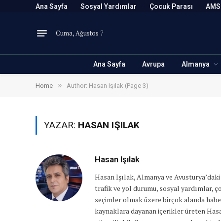
Ana Sayfa
Sosyal Yardımlar
Çocuk Parası
AMS
Cuma, Ağustos 7
Ana Sayfa
Avrupa
Almanya
»
Home
Author: Hasan Işılak (Page 3)
YAZAR:
HASAN IŞILAK
Hasan Işılak
Hasan Işılak, Almanya ve Avusturya’daki 
trafik ve yol durumu, sosyal yardımlar, ç
seçimler olmak üzere birçok alanda habe
kaynaklara dayanan içerikler üreten Hasan