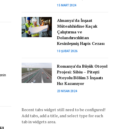
15 MART 2024
Almanya’da İnşaat
Müteahhidine Kaçak
Çalıştırma ve
Dolandırıcılıktan
Kesinleşmiş Hapis Cezası
10 ŞUBAT 2026
Romanya’da Büyük Otoyol
Projesi: Sibiu – Pitești
enin
Otoyolu Bölüm 3 İnşaatı
Hız Kazanıyor
23 NISAN 2024
Recent tabs widget still need to be configured!
Add tabs, add a title, and select type for each
tab in widgets area.
sı