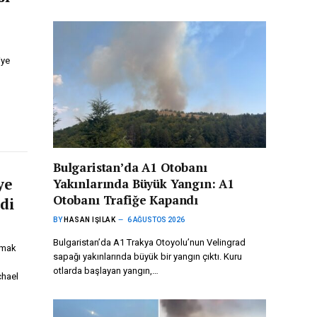
iye
Bulgaristan’da A1 Otobanı
ye
Yakınlarında Büyük Yangın: A1
Otobanı Trafiğe Kapandı
di
BY
HASAN IŞILAK
6 AĞUSTOS 2026
Bulgaristan’da A1 Trakya Otoyolu’nun Velingrad
nmak
sapağı yakınlarında büyük bir yangın çıktı. Kuru
otlarda başlayan yangın,…
chael