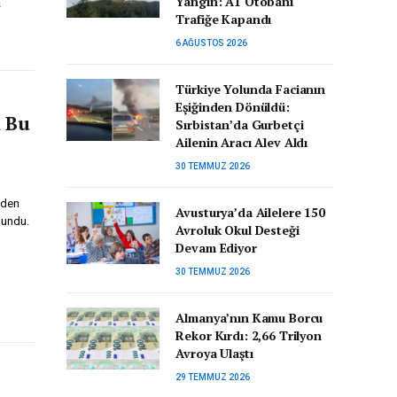
Yangın: A1 Otobanı
ı
Trafiğe Kapandı
6 AĞUSTOS 2026
Türkiye Yolunda Facianın
Eşiğinden Dönüldü:
a Bu
Sırbistan’da Gurbetçi
Ailenin Aracı Alev Aldı
30 TEMMUZ 2026
iden
Avusturya’da Ailelere 150
lundu.
Avroluk Okul Desteği
Devam Ediyor
30 TEMMUZ 2026
Almanya’nın Kamu Borcu
Rekor Kırdı: 2,66 Trilyon
Avroya Ulaştı
29 TEMMUZ 2026