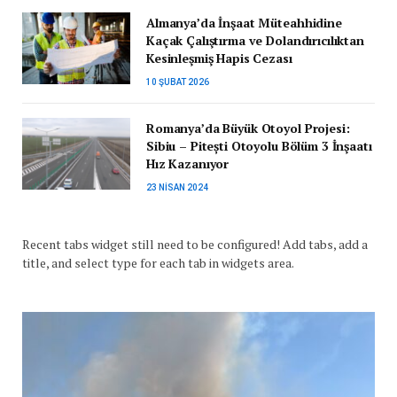
Almanya’da İnşaat Müteahhidine
Kaçak Çalıştırma ve Dolandırıcılıktan
Kesinleşmiş Hapis Cezası
10 ŞUBAT 2026
Romanya’da Büyük Otoyol Projesi:
Sibiu – Pitești Otoyolu Bölüm 3 İnşaatı
Hız Kazanıyor
23 NISAN 2024
Recent tabs widget still need to be configured! Add tabs, add a
title, and select type for each tab in widgets area.