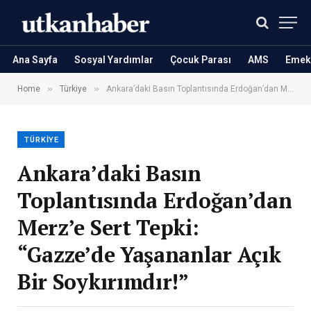
Ana Sayfa
Sosyal Yardımlar
Çocuk Parası
AMS
Emekl
»
»
Home
Türkiye
Ankara’daki Basın Toplantısında Erdoğan’dan Merz’e Sert Tepki: “Gazze’de Yaşananlar Açık Bir Soykırımdır!”
TÜRKIYE
Ankara’daki Basın
Toplantısında Erdoğan’dan
Merz’e Sert Tepki:
“Gazze’de Yaşananlar Açık
Bir Soykırımdır!”