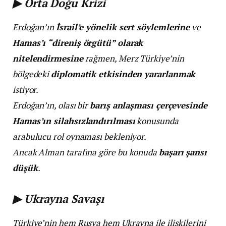
▶ Orta Doğu Krizi
Erdoğan’ın
İsrail’e yönelik sert söylemlerine
ve
Hamas’ı “direniş örgütü” olarak
nitelendirmesine
rağmen, Merz Türkiye’nin
bölgedeki
diplomatik etkisinden yararlanmak
istiyor.
Erdoğan’ın, olası bir
barış anlaşması çerçevesinde
Hamas’ın silahsızlandırılması
konusunda
arabulucu rol oynaması bekleniyor.
Ancak Alman tarafına göre bu konuda
başarı şansı
düşük
.
▶ Ukrayna Savaşı
Türkiye’nin hem Rusya hem Ukrayna ile ilişkilerini