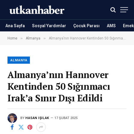
Ana Sayfa
Sosyal Yardımlar
Çocuk Parası
AMS
Emekl
»
»
Home
Almanya
Almanya’nın Hannover Kentinden 50 Sığınmacı Irak’a Sınır Dışı Edildi
ALMANYA
Almanya’nın Hannover
Kentinden 50 Sığınmacı
Irak’a Sınır Dışı Edildi
BY
HASAN IŞILAK
17 ŞUBAT 2025