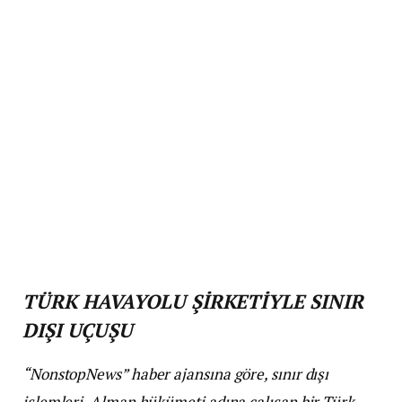
TÜRK HAVAYOLU ŞİRKETİYLE SINIR
DIŞI UÇUŞU
“NonstopNews” haber ajansına göre, sınır dışı
işlemleri, Alman hükümeti adına çalışan bir Türk