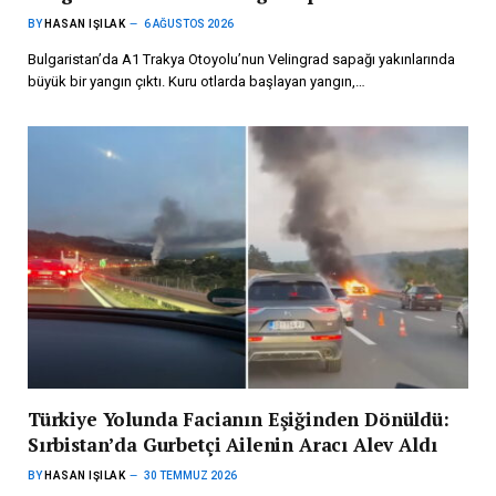
BY
HASAN IŞILAK
6 AĞUSTOS 2026
Bulgaristan’da A1 Trakya Otoyolu’nun Velingrad sapağı yakınlarında
büyük bir yangın çıktı. Kuru otlarda başlayan yangın,…
Türkiye Yolunda Facianın Eşiğinden Dönüldü:
Sırbistan’da Gurbetçi Ailenin Aracı Alev Aldı
BY
HASAN IŞILAK
30 TEMMUZ 2026