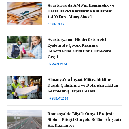
Avusturya’da AMS’in Hemşirelik ve
Hasta Bakıcı Kurslarına Katılanlar
1.400 Euro Maaş Alacak
6 EKIM 2022
Avusturya’nın Niederösterreich
Eyaletinde Çocuk Kaçırma
Tehditlerine Karşı Polis Harekete
Geçti
15 MART 2024
Almanya’da İnşaat Müteahhidine
Kaçak Çalıştırma ve Dolandırıcılıktan
Kesinleşmiş Hapis Cezası
10 ŞUBAT 2026
Romanya’da Büyük Otoyol Projesi:
Sibiu – Pitești Otoyolu Bölüm 3 İnşaatı
Hız Kazanıyor