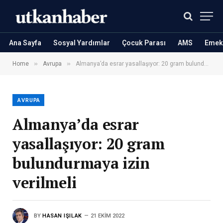
Ana Sayfa
Sosyal Yardımlar
Çocuk Parası
AMS
Emekl
»
»
Home
Avrupa
Almanya’da esrar yasallaşıyor: 20 gram bulundurmaya izin verilmeli
AVRUPA
Almanya’da esrar
yasallaşıyor: 20 gram
bulundurmaya izin
verilmeli
BY
HASAN IŞILAK
21 EKIM 2022