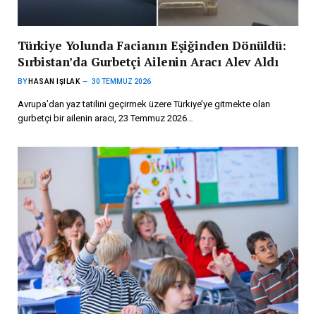
Türkiye Yolunda Facianın Eşiğinden Dönüldü:
Sırbistan’da Gurbetçi Ailenin Aracı Alev Aldı
BY
HASAN IŞILAK
30 TEMMUZ 2026
Avrupa’dan yaz tatilini geçirmek üzere Türkiye’ye gitmekte olan
gurbetçi bir ailenin aracı, 23 Temmuz 2026…