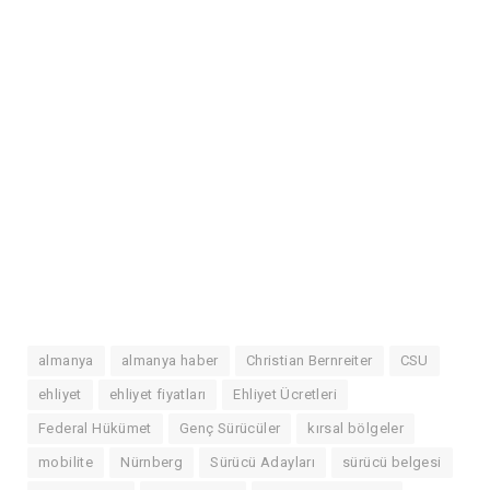
almanya
almanya haber
Christian Bernreiter
CSU
ehliyet
ehliyet fiyatları
Ehliyet Ücretleri
Federal Hükümet
Genç Sürücüler
kırsal bölgeler
mobilite
Nürnberg
Sürücü Adayları
sürücü belgesi