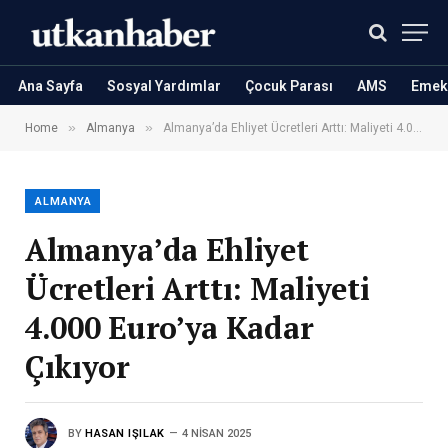
Ana Sayfa
Sosyal Yardımlar
Çocuk Parası
AMS
Emekl
»
»
Home
Almanya
Almanya’da Ehliyet Ücretleri Arttı: Maliyeti 4.000 Euro’ya Kadar Çıkıyor
ALMANYA
Almanya’da Ehliyet
Ücretleri Arttı: Maliyeti
4.000 Euro’ya Kadar
Çıkıyor
BY
HASAN IŞILAK
4 NISAN 2025