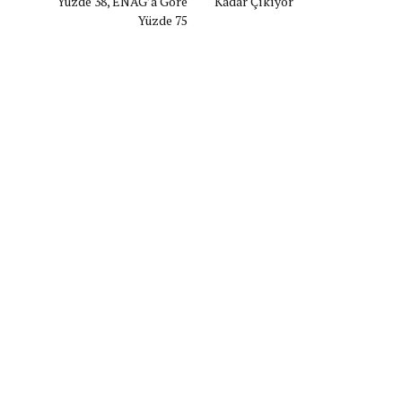
Yüzde 38, ENAG’a Göre
Kadar Çıkıyor
Yüzde 75