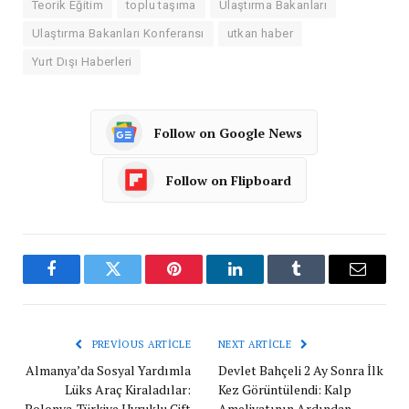
Teorik Eğitim
toplu taşıma
Ulaştırma Bakanları
Ulaştırma Bakanları Konferansı
utkan haber
Yurt Dışı Haberleri
Follow on Google News
Follow on Flipboard
Facebook
Twitter
Pinterest
LinkedIn
Tumblr
Email
PREVIOUS ARTICLE
NEXT ARTICLE
Almanya’da Sosyal Yardımla
Devlet Bahçeli 2 Ay Sonra İlk
Lüks Araç Kiraladılar:
Kez Görüntülendi: Kalp
Polonya-Türkiye Uyruklu Çift
Ameliyatının Ardından