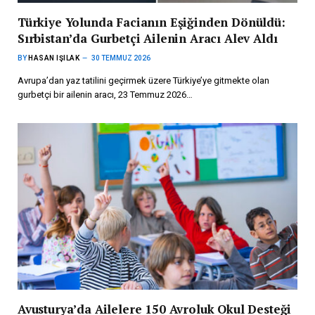
Türkiye Yolunda Facianın Eşiğinden Dönüldü:
Sırbistan’da Gurbetçi Ailenin Aracı Alev Aldı
BY
HASAN IŞILAK
30 TEMMUZ 2026
Avrupa’dan yaz tatilini geçirmek üzere Türkiye’ye gitmekte olan
gurbetçi bir ailenin aracı, 23 Temmuz 2026…
Avusturya’da Ailelere 150 Avroluk Okul Desteği