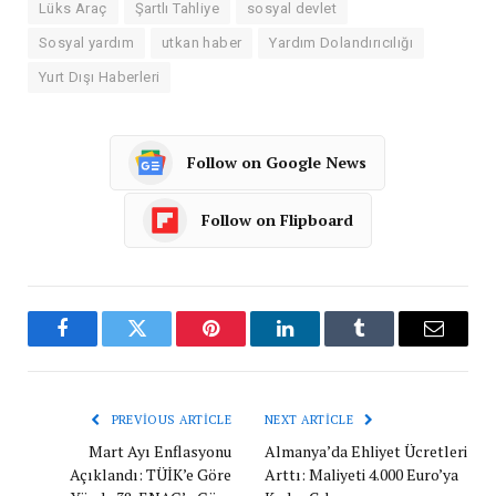
Lüks Araç
Şartlı Tahliye
sosyal devlet
Sosyal yardım
utkan haber
Yardım Dolandırıcılığı
Yurt Dışı Haberleri
Follow on Google News
Follow on Flipboard
Facebook
Twitter
Pinterest
LinkedIn
Tumblr
Email
PREVIOUS ARTICLE
NEXT ARTICLE
Mart Ayı Enflasyonu
Almanya’da Ehliyet Ücretleri
Açıklandı: TÜİK’e Göre
Arttı: Maliyeti 4.000 Euro’ya