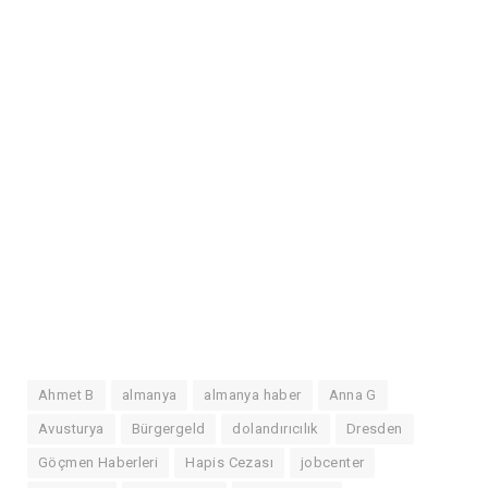
Ahmet B
almanya
almanya haber
Anna G
Avusturya
Bürgergeld
dolandırıcılık
Dresden
Göçmen Haberleri
Hapis Cezası
jobcenter