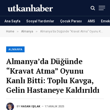
Ana Sayfa
Sosyal Yardımlar
Çocuk Parası
AMS
Emekl
»
»
Home
Almanya
Almanya’da Düğünde “Kravat Atma” Oyunu Kanlı Bitti: Toplu Kavga, Gelin Hastaneye Kaldırıldı
ALMANYA
Almanya’da Düğünde
“Kravat Atma” Oyunu
Kanlı Bitti: Toplu Kavga,
Gelin Hastaneye Kaldırıldı
BY
HASAN IŞILAK
17 ARALIK 2025