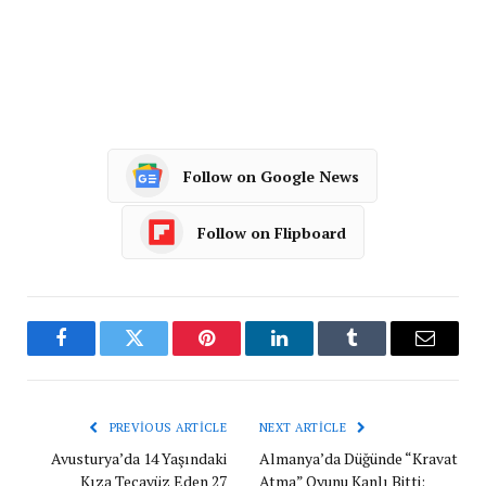
Follow on Google News
Follow on Flipboard
Facebook
Twitter
Pinterest
LinkedIn
Tumblr
Email
PREVIOUS ARTICLE
NEXT ARTICLE
Avusturya’da 14 Yaşındaki
Almanya’da Düğünde “Kravat
Kıza Tecavüz Eden 27
Atma” Oyunu Kanlı Bitti: