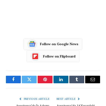
Follow on Google News
Follow on Flipboard
Facebook
Twitter
Pinterest
LinkedIn
Tumblr
Email
PREVIOUS ARTICLE
NEXT ARTICLE
Avusturya’da İş Adamı
Avusturya’da 14 Yaşındaki