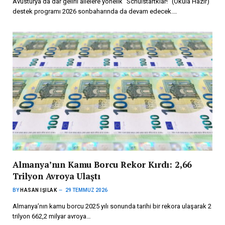
Avusturya’da dar gelirli ailelere yönelik “Schulstartklar!” (Okula Hazır)
destek programı 2026 sonbaharında da devam edecek.…
Almanya’nın Kamu Borcu Rekor Kırdı: 2,66
Trilyon Avroya Ulaştı
BY
HASAN IŞILAK
29 TEMMUZ 2026
Almanya’nın kamu borcu 2025 yılı sonunda tarihi bir rekora ulaşarak 2
trilyon 662,2 milyar avroya…