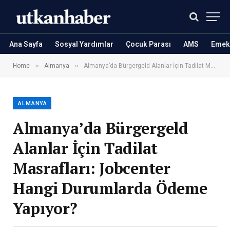
Ana Sayfa
Sosyal Yardımlar
Çocuk Parası
AMS
Emekl
»
»
Home
Almanya
Almanya’da Bürgergeld Alanlar İçin Tadilat Masrafları: Jobcenter Hangi Durumlarda Ödeme Yapıyor?
ALMANYA
Almanya’da Bürgergeld
Alanlar İçin Tadilat
Masrafları: Jobcenter
Hangi Durumlarda Ödeme
Yapıyor?