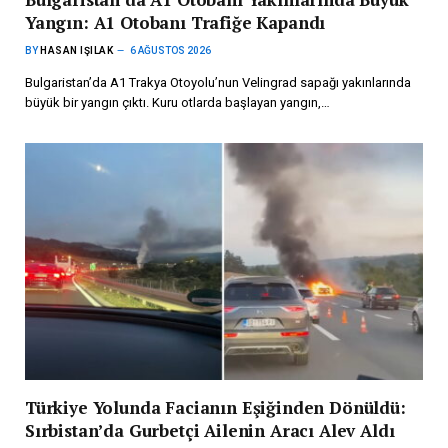
Yangın: A1 Otobanı Trafiğe Kapandı
BY
HASAN IŞILAK
6 AĞUSTOS 2026
Bulgaristan’da A1 Trakya Otoyolu’nun Velingrad sapağı yakınlarında
büyük bir yangın çıktı. Kuru otlarda başlayan yangın,…
Türkiye Yolunda Facianın Eşiğinden Dönüldü:
Sırbistan’da Gurbetçi Ailenin Aracı Alev Aldı