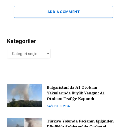
ADD A COMMENT
Kategoriler
Kategoriler
Bulgaristan’da A1 Otobanı
Yakınlarında Büyük Yangın: A1
Otobanı Trafiğe Kapandı
6 AĞUSTOS 2026
Türkiye Yolunda Facianın Eşiğinden
Dönüldü: Sırbistan’da Gurbetçi