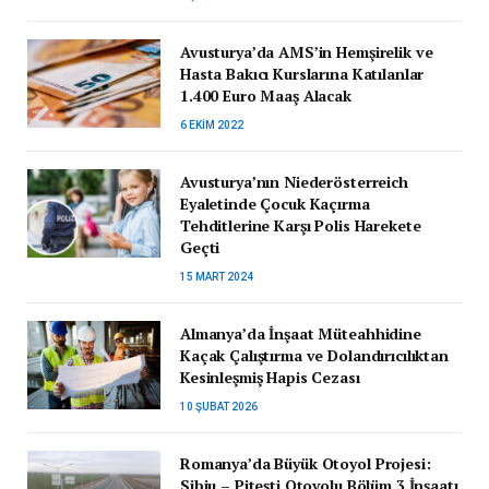
Avusturya’da AMS’in Hemşirelik ve
Hasta Bakıcı Kurslarına Katılanlar
1.400 Euro Maaş Alacak
6 EKIM 2022
Avusturya’nın Niederösterreich
Eyaletinde Çocuk Kaçırma
Tehditlerine Karşı Polis Harekete
Geçti
15 MART 2024
Almanya’da İnşaat Müteahhidine
Kaçak Çalıştırma ve Dolandırıcılıktan
Kesinleşmiş Hapis Cezası
10 ŞUBAT 2026
Romanya’da Büyük Otoyol Projesi:
Sibiu – Pitești Otoyolu Bölüm 3 İnşaatı