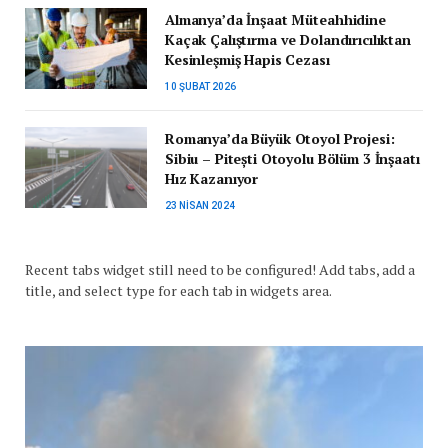
Almanya’da İnşaat Müteahhidine
Kaçak Çalıştırma ve Dolandırıcılıktan
Kesinleşmiş Hapis Cezası
10 ŞUBAT 2026
Romanya’da Büyük Otoyol Projesi:
Sibiu – Pitești Otoyolu Bölüm 3 İnşaatı
Hız Kazanıyor
23 NISAN 2024
Recent tabs widget still need to be configured! Add tabs, add a
title, and select type for each tab in widgets area.