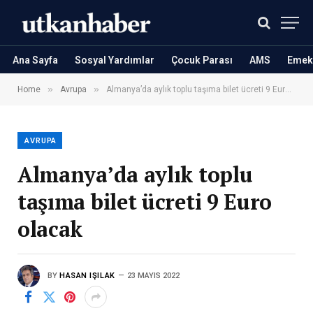
Ana Sayfa
Sosyal Yardımlar
Çocuk Parası
AMS
Emekl
»
»
Home
Avrupa
Almanya’da aylık toplu taşıma bilet ücreti 9 Euro olacak
AVRUPA
Almanya’da aylık toplu
taşıma bilet ücreti 9 Euro
olacak
BY
HASAN IŞILAK
23 MAYIS 2022