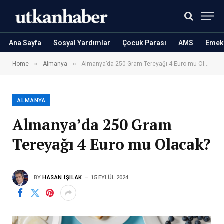
Ana Sayfa
Sosyal Yardımlar
Çocuk Parası
AMS
Emekl
»
»
Home
Almanya
Almanya’da 250 Gram Tereyağı 4 Euro mu Olacak?
ALMANYA
Almanya’da 250 Gram
Tereyağı 4 Euro mu Olacak?
BY
HASAN IŞILAK
15 EYLÜL 2024