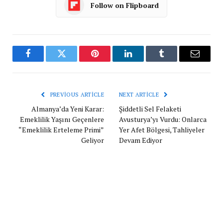
Follow on Flipboard
Facebook
Twitter
Pinterest
LinkedIn
Tumblr
Email
PREVIOUS ARTICLE
NEXT ARTICLE
Almanya’da Yeni Karar:
Şiddetli Sel Felaketi
Emeklilik Yaşını Geçenlere
Avusturya’yı Vurdu: Onlarca
“Emeklilik Erteleme Primi”
Yer Afet Bölgesi, Tahliyeler
Geliyor
Devam Ediyor