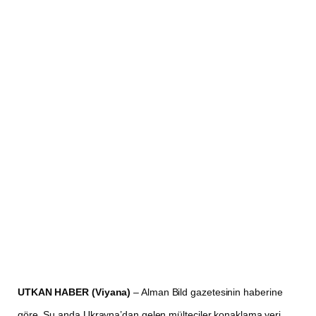
UTKAN HABER (Viyana)
– Alman Bild gazetesinin haberine
göre, Şu anda Ukrayna’dan gelen mülteciler konaklama yeri