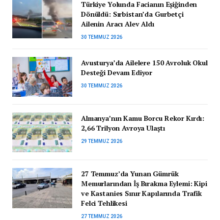
Türkiye Yolunda Facianın Eşiğinden
Dönüldü: Sırbistan’da Gurbetçi
Ailenin Aracı Alev Aldı
30 TEMMUZ 2026
Avusturya’da Ailelere 150 Avroluk Okul
Desteği Devam Ediyor
30 TEMMUZ 2026
Almanya’nın Kamu Borcu Rekor Kırdı:
2,66 Trilyon Avroya Ulaştı
29 TEMMUZ 2026
27 Temmuz’da Yunan Gümrük
Memurlarından İş Bırakma Eylemi: Kipi
ve Kastanies Sınır Kapılarında Trafik
Felci Tehlikesi
27 TEMMUZ 2026