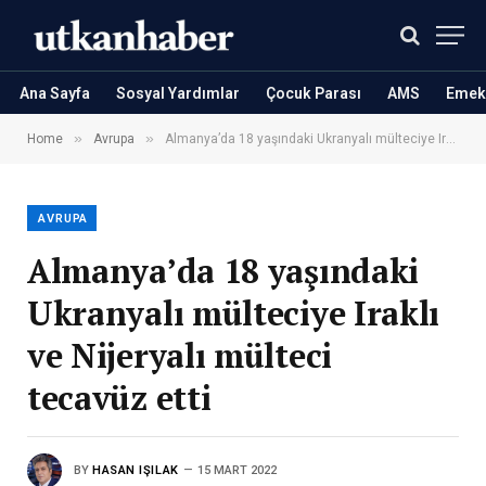
Ana Sayfa
Sosyal Yardımlar
Çocuk Parası
AMS
Emekl
»
»
Home
Avrupa
Almanya’da 18 yaşındaki Ukranyalı mülteciye Iraklı ve Nijeryalı mülteci tecavüz etti
AVRUPA
Almanya’da 18 yaşındaki
Ukranyalı mülteciye Iraklı
ve Nijeryalı mülteci
tecavüz etti
BY
HASAN IŞILAK
15 MART 2022