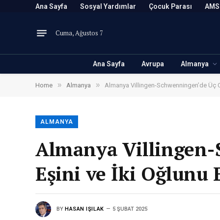
Ana Sayfa
Sosyal Yardımlar
Çocuk Parası
AMS
Cuma, Ağustos 7
Ana Sayfa
Avrupa
Almanya
»
»
Home
Almanya
Almanya Villingen-Schwenningen’de Üç Ce
ALMANYA
Almanya Villingen-
Eşini ve İki Oğlunu
BY
HASAN IŞILAK
5 ŞUBAT 2025