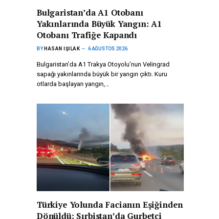
Bulgaristan’da A1 Otobanı
Yakınlarında Büyük Yangın: A1
Otobanı Trafiğe Kapandı
BY
HASAN IŞILAK
6 AĞUSTOS 2026
Bulgaristan’da A1 Trakya Otoyolu’nun Velingrad
sapağı yakınlarında büyük bir yangın çıktı. Kuru
otlarda başlayan yangın,…
Türkiye Yolunda Facianın Eşiğinden
Dönüldü: Sırbistan’da Gurbetçi