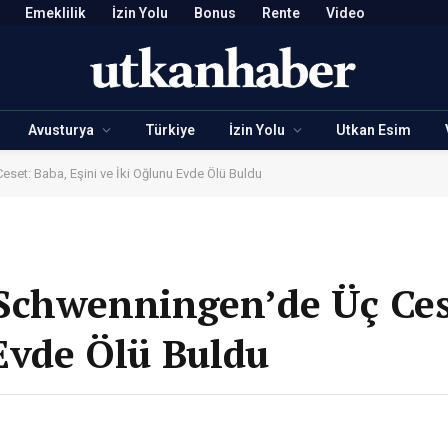
Emeklilik
İzin Yolu
Bonus
Rente
Video
Avusturya
Türkiye
İzin Yolu
Utkan Esim
set: Baba, Eşini ve İki Oğlunu Evde Ölü Buldu
Schwenningen’de Üç Ces
 Evde Ölü Buldu