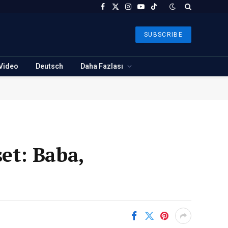
Facebook
X
Instagram
YouTube
TikTok
(Twitter)
SUBSCRIBE
Video
Deutsch
Daha Fazlası
et: Baba,