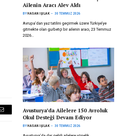
Ailenin Aracı Alev Aldı
BY
HASAN IŞILAK
30 TEMMUZ 2026
Avrupa’dan yaz tatilini geçirmek üzere Türkiye’ye
gitmekte olan gurbetçi bir ailenin aracı, 23 Temmuz
2026…
Avusturya’da Ailelere 150 Avroluk
Email
Okul Desteği Devam Ediyor
BY
HASAN IŞILAK
30 TEMMUZ 2026
Avusturya’da dar gelirli ailelere yönelik