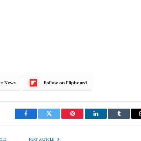
le News
Follow on Flipboard
Facebook
Twitter
Pinterest
LinkedIn
Tumblr
CLE
NEXT ARTICLE