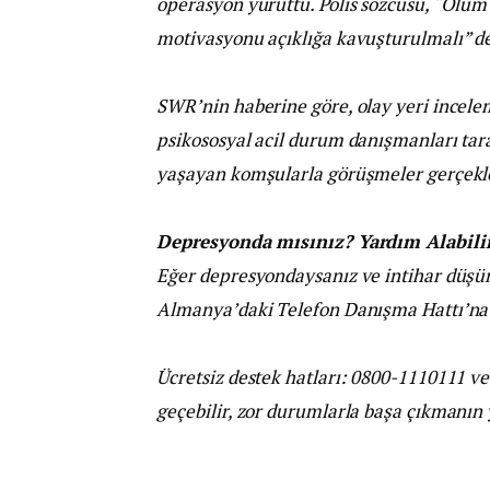
operasyon yürüttü. Polis sözcüsü, “Ölüm 
motivasyonu açıklığa kavuşturulmalı” de
SWR’nin haberine göre, olay yeri inceleme
psikososyal acil durum danışmanları tar
yaşayan komşularla görüşmeler gerçekle
Depresyonda mısınız? Yardım Alabilir
Eğer depresyondaysanız ve intihar düşün
Almanya’daki Telefon Danışma Hattı’na (
Ücretsiz destek hatları: 0800-1110111 v
geçebilir, zor durumlarla başa çıkmanın y