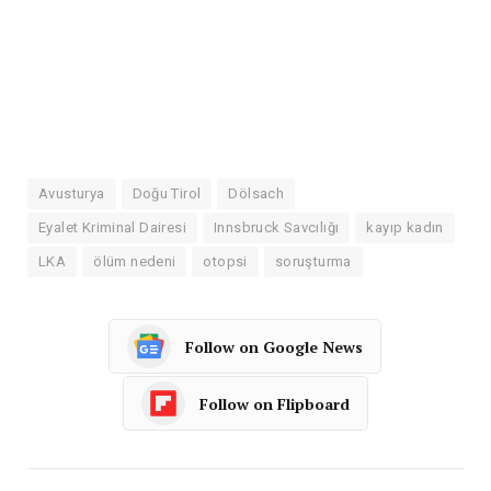
Avusturya
Doğu Tirol
Dölsach
Eyalet Kriminal Dairesi
Innsbruck Savcılığı
kayıp kadın
LKA
ölüm nedeni
otopsi
soruşturma
Follow on Google News
Follow on Flipboard