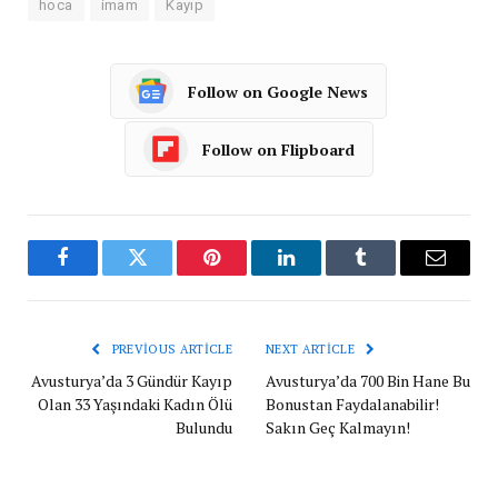
hoca
imam
Kayıp
Follow on Google News
Follow on Flipboard
Facebook
Twitter
Pinterest
LinkedIn
Tumblr
Email
PREVIOUS ARTICLE
NEXT ARTICLE
Avusturya’da 3 Gündür Kayıp
Avusturya’da 700 Bin Hane Bu
Olan 33 Yaşındaki Kadın Ölü
Bonustan Faydalanabilir!
Bulundu
Sakın Geç Kalmayın!