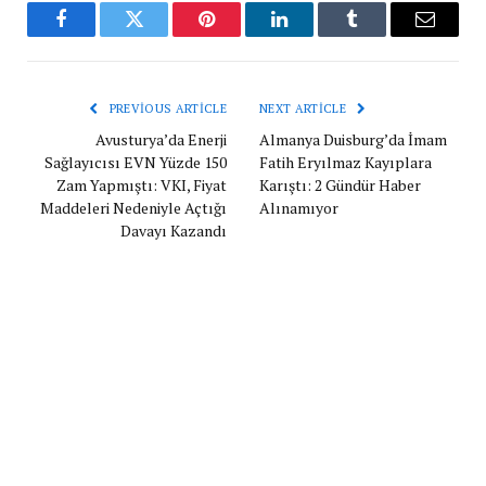
Facebook
Twitter
Pinterest
LinkedIn
Tumblr
Email
PREVIOUS ARTICLE
NEXT ARTICLE
Avusturya’da Enerji
Almanya Duisburg’da İmam
Sağlayıcısı EVN Yüzde 150
Fatih Eryılmaz Kayıplara
Zam Yapmıştı: VKI, Fiyat
Karıştı: 2 Gündür Haber
Maddeleri Nedeniyle Açtığı
Alınamıyor
Davayı Kazandı