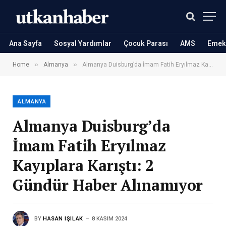
Ana Sayfa
Sosyal Yardımlar
Çocuk Parası
AMS
Emekl
»
»
Home
Almanya
Almanya Duisburg’da İmam Fatih Eryılmaz Kayıplara Karıştı: 2 Gündür Haber Alınamıyor
ALMANYA
Almanya Duisburg’da
İmam Fatih Eryılmaz
Kayıplara Karıştı: 2
Gündür Haber Alınamıyor
BY
HASAN IŞILAK
8 KASIM 2024