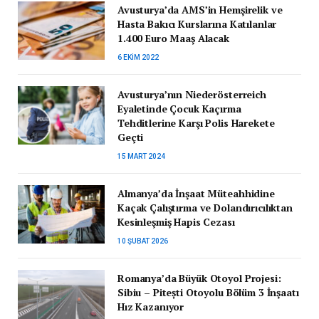
Avusturya’da AMS’in Hemşirelik ve
Hasta Bakıcı Kurslarına Katılanlar
1.400 Euro Maaş Alacak
6 EKIM 2022
Avusturya’nın Niederösterreich
Eyaletinde Çocuk Kaçırma
Tehditlerine Karşı Polis Harekete
Geçti
15 MART 2024
Almanya’da İnşaat Müteahhidine
Kaçak Çalıştırma ve Dolandırıcılıktan
Kesinleşmiş Hapis Cezası
10 ŞUBAT 2026
Romanya’da Büyük Otoyol Projesi:
Sibiu – Pitești Otoyolu Bölüm 3 İnşaatı
Hız Kazanıyor