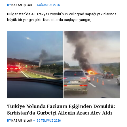
BY
HASAN IŞILAK
6 AĞUSTOS 2026
Bulgaristan’da A1 Trakya Otoyolu’nun Velingrad sapağı yakınlarında
büyük bir yangın çıktı. Kuru otlarda başlayan yangın,…
Türkiye Yolunda Facianın Eşiğinden Dönüldü:
Sırbistan’da Gurbetçi Ailenin Aracı Alev Aldı
BY
HASAN IŞILAK
30 TEMMUZ 2026