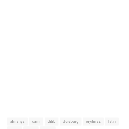
almanya
cami
ditib
duisburg
eryılmaz
fatih