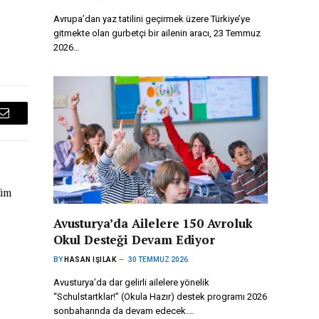
Avrupa’dan yaz tatilini geçirmek üzere Türkiye’ye
gitmekte olan gurbetçi bir ailenin aracı, 23 Temmuz
2026…
Email
tüm
Avusturya’da Ailelere 150 Avroluk
Okul Desteği Devam Ediyor
BY
HASAN IŞILAK
30 TEMMUZ 2026
Avusturya’da dar gelirli ailelere yönelik
“Schulstartklar!” (Okula Hazır) destek programı 2026
sonbaharında da devam edecek.…