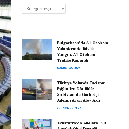
Kategoriler
Bulgaristan’da A1 Otobanı
Yakınlarında Büyük
Yangın: A1 Otobanı
Trafiğe Kapandı
6 AĞUSTOS 2026
Türkiye Yolunda Facianın
Eşiğinden Dönüldü:
Sırbistan’da Gurbetçi
Ailenin Aracı Alev Aldı
30 TEMMUZ 2026
Avusturya’da Ailelere 150
Avroluk Okul Desteği