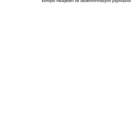
komplo hikayeleri ve dezenformasyon yaymasıdı