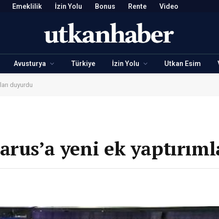
Emeklilik
İzin Yolu
Bonus
Rente
Video
Avusturya
Türkiye
İzin Yolu
Utkan Esim
ları duyurdu
arus’a yeni ek yaptırım