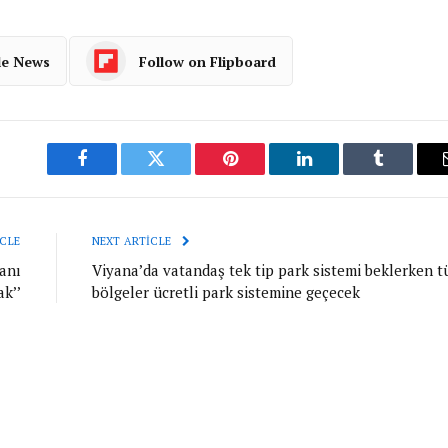
le News
Follow on Flipboard
Facebook
Twitter
Pinterest
LinkedIn
Tumblr
CLE
NEXT ARTICLE
anı
Viyana’da vatandaş tek tip park sistemi beklerken 
k’’
bölgeler ücretli park sistemine geçecek