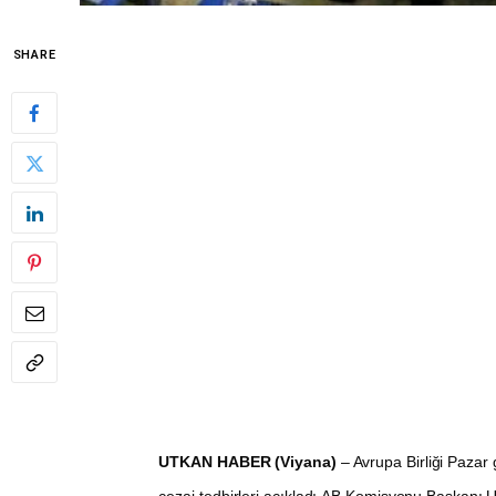
SHARE
UTKAN HABER (Viyana)
– Avrupa Birliği Pazar
cezai tedbirleri açıkladı.AB Komisyonu Başkanı 