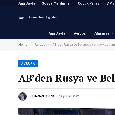
Ana Sayfa
Sosyal Yardımlar
Çocuk Parası
AMS
Cumartesi, Ağustos 8
Ana Sayfa
Avrupa
Almanya
»
»
Home
Avrupa
AB’den Rusya ve Belarus’a yeni ek yaptırım
AVRUPA
AB’den Rusya ve Bel
BY
HASAN IŞILAK
28 ŞUBAT 2022