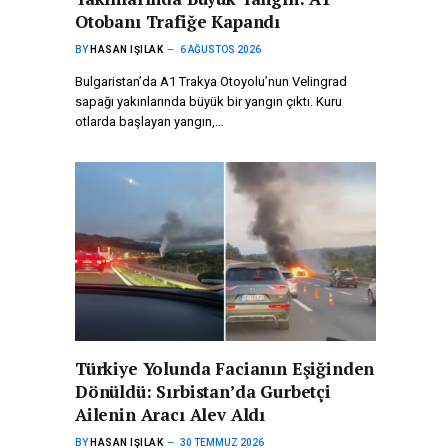
Otobanı Trafiğe Kapandı
BY
HASAN IŞILAK
6 AĞUSTOS 2026
Bulgaristan’da A1 Trakya Otoyolu’nun Velingrad
sapağı yakınlarında büyük bir yangın çıktı. Kuru
otlarda başlayan yangın,…
Türkiye Yolunda Facianın Eşiğinden
Dönüldü: Sırbistan’da Gurbetçi
Ailenin Aracı Alev Aldı
BY
HASAN IŞILAK
30 TEMMUZ 2026