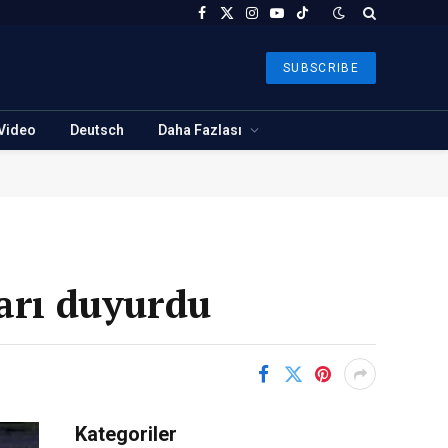
Facebook
X
Instagram
YouTube
TikTok
(Twitter)
SUBSCRIBE
Video
Deutsch
Daha Fazlası
ları duyurdu
Kategoriler