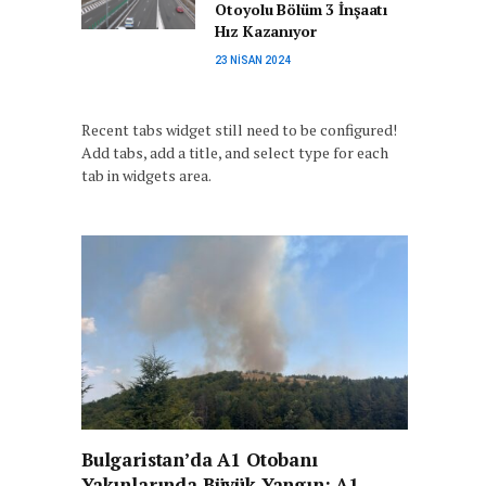
Otoyolu Bölüm 3 İnşaatı
Hız Kazanıyor
23 NISAN 2024
Recent tabs widget still need to be configured!
Add tabs, add a title, and select type for each
tab in widgets area.
Bulgaristan’da A1 Otobanı
Yakınlarında Büyük Yangın: A1