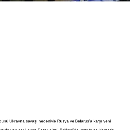
 günü Ukrayna savaşı nedeniyle Rusya ve Belarus’a karşı yeni
Ursula von der Leyen Pazar günü Brüksel’de yaptığı açıklamada,