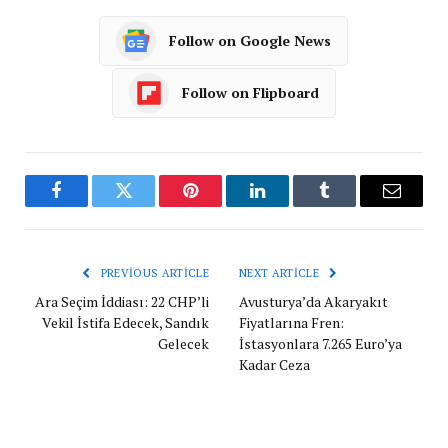
Follow on Google News
Follow on Flipboard
Facebook
Twitter
Pinterest
LinkedIn
Tumblr
Email
PREVIOUS ARTICLE
NEXT ARTICLE
Ara Seçim İddiası: 22 CHP’li
Avusturya’da Akaryakıt
Vekil İstifa Edecek, Sandık
Fiyatlarına Fren:
Gelecek
İstasyonlara 7.265 Euro’ya
Kadar Ceza