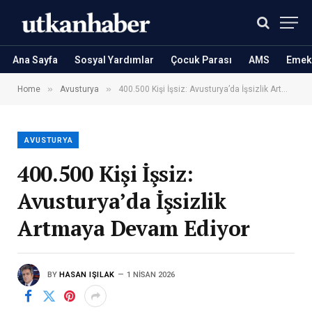
Ana Sayfa
Sosyal Yardımlar
Çocuk Parası
AMS
Emekl
»
»
Home
Avusturya
400.500 Kişi İşsiz: Avusturya’da İşsizlik Artmaya Devam Ediyor
AVUSTURYA
400.500 Kişi İşsiz:
Avusturya’da İşsizlik
Artmaya Devam Ediyor
BY
HASAN IŞILAK
1 NISAN 2026