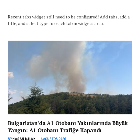
Recent tabs widget still need to be configured! Add tabs, add a
title, and select type for each tab in widgets area.
Bulgaristan’da A1 Otobanı Yakınlarında Büyük
Yangın: A1 Otobanı Trafiğe Kapandı
BY
HASAN IŞILAK
6 AĞUSTOS 2026