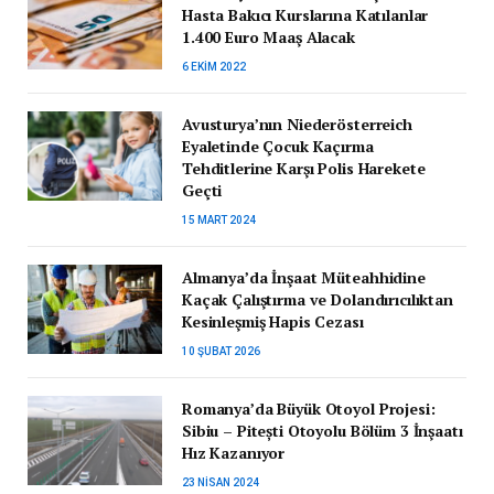
Hasta Bakıcı Kurslarına Katılanlar
1.400 Euro Maaş Alacak
6 EKIM 2022
Avusturya’nın Niederösterreich
Eyaletinde Çocuk Kaçırma
Tehditlerine Karşı Polis Harekete
Geçti
15 MART 2024
Almanya’da İnşaat Müteahhidine
Kaçak Çalıştırma ve Dolandırıcılıktan
Kesinleşmiş Hapis Cezası
10 ŞUBAT 2026
Romanya’da Büyük Otoyol Projesi:
Sibiu – Pitești Otoyolu Bölüm 3 İnşaatı
Hız Kazanıyor
23 NISAN 2024