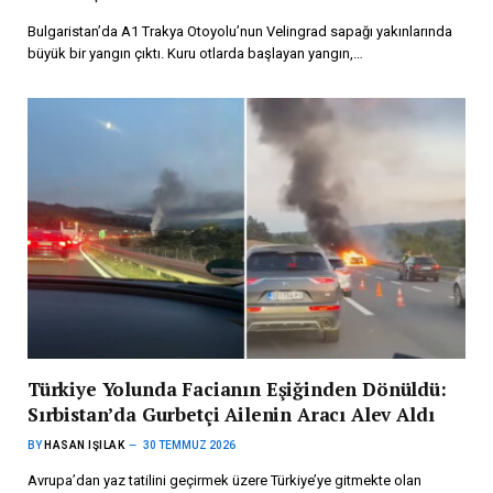
Bulgaristan’da A1 Trakya Otoyolu’nun Velingrad sapağı yakınlarında
büyük bir yangın çıktı. Kuru otlarda başlayan yangın,…
Türkiye Yolunda Facianın Eşiğinden Dönüldü:
Sırbistan’da Gurbetçi Ailenin Aracı Alev Aldı
BY
HASAN IŞILAK
30 TEMMUZ 2026
Avrupa’dan yaz tatilini geçirmek üzere Türkiye’ye gitmekte olan