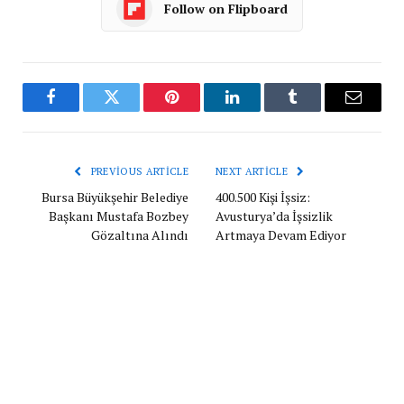
Follow on Flipboard
Facebook
Twitter
Pinterest
LinkedIn
Tumblr
Email
PREVIOUS ARTICLE
NEXT ARTICLE
Bursa Büyükşehir Belediye
400.500 Kişi İşsiz:
Başkanı Mustafa Bozbey
Avusturya’da İşsizlik
Gözaltına Alındı
Artmaya Devam Ediyor